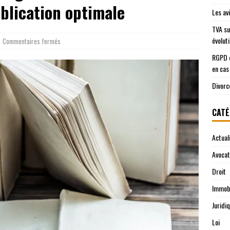
blication optimale
Les av
TVA su
évolut
Commentaires fermés
RGPD e
en cas
Divorc
CATÉ
Actual
Avocat
Droit
Immobi
Juridi
Loi