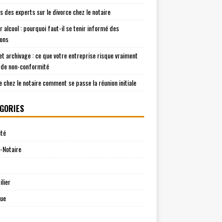
is des experts sur le divorce chez le notaire
r alcool : pourquoi faut-il se tenir informé des
ions
t archivage : ce que votre entreprise risque vraiment
 de non-conformité
e chez le notaire comment se passe la réunion initiale
GORIES
ité
-Notaire
lier
que