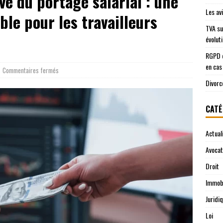
ve du portage salarial : une
Les av
le pour les travailleurs
TVA su
évolut
RGPD e
en cas
Commentaires fermés
Divorc
CATÉ
Actual
Avocat
Droit
Immobi
Juridi
Loi