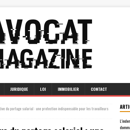
JURIDIQUE
LOI
IMMOBILIER
CONTACT
ARTI
tive du portage salarial : une protection indispensable pour les travailleurs
L’inde
domma