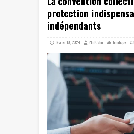
La convention collecti
protection indispensab
indépendants
février 18, 2024
Phil Colin
Juridique