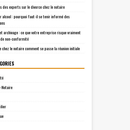
is des experts sur le divorce chez le notaire
r alcool : pourquoi faut-il se tenir informé des
ions
t archivage : ce que votre entreprise risque vraiment
 de non-conformité
e chez le notaire comment se passe la réunion initiale
GORIES
ité
-Notaire
lier
que