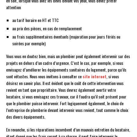
en soit, lorsque vous avez les devis devant vos yeux, vous devez prêter
attention
au tarif horaire en HT et TTC
au prix des pièces, en cas de remplacement
au frais supplémentaires éventuels (majoration pour jours fériés ou
soirées par exemple)
Vous vous en doutez bien, mais un plombier peut également intervenir sur des
projets en dehors d’un cadre d’urgence. C’est le cas, par exemple, si vous
envisagez d’améliorer les équipements sanitaires du logement, parce qu’ils
sont vétustes. Nous vous invitons à consulter ce
site internet
, si vous
désirez en savoir plus. Il est évident que le coût de cette intervention vous
revient en tant que propriétaire. Vous devrez également avertir votre
locataire, si vous envisagez ces travaux, car il faudra qu’il soit présent pour
que le plombier puisse intervenir. Fort logiquement également, le choix de
l’entreprise de plomberie devant intervenir vous revient, tout comme le choix
des divers équipements.
En revanche, si les réparations incombent d’un mauvais entretien du locataire,
étant donné que les frais seront à sa charge, il peut faire intervenir le