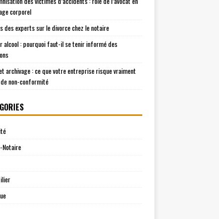
mnisation des victimes d’accidents : rôle de l’avocat en
ge corporel
is des experts sur le divorce chez le notaire
r alcool : pourquoi faut-il se tenir informé des
ions
t archivage : ce que votre entreprise risque vraiment
 de non-conformité
GORIES
ité
-Notaire
lier
que