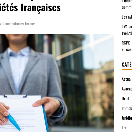
L’inde
iétés françaises
domma
Les av
Commentaires fermés
TVA su
évolut
RGPD e
en cas
CATÉ
Actual
Avocat
Droit
Immobi
Juridi
Loi