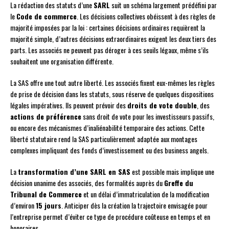
La rédaction des statuts d’une
SARL
suit un schéma largement prédéfini par
le
Code de commerce
. Les décisions collectives obéissent à des règles de
majorité imposées par la loi : certaines décisions ordinaires requièrent la
majorité simple, d’autres décisions extraordinaires exigent les deux tiers des
parts. Les associés ne peuvent pas déroger à ces seuils légaux, même s’ils
souhaitent une organisation différente.
La SAS offre une tout autre liberté. Les associés fixent eux-mêmes les règles
de prise de décision dans les statuts, sous réserve de quelques dispositions
légales impératives. Ils peuvent prévoir des
droits de vote double
, des
actions de préférence
sans droit de vote pour les investisseurs passifs,
ou encore des mécanismes d’inaliénabilité temporaire des actions. Cette
liberté statutaire rend la SAS particulièrement adaptée aux montages
complexes impliquant des fonds d’investissement ou des business angels.
La
transformation d’une SARL en SAS
est possible mais implique une
décision unanime des associés, des formalités auprès du
Greffe du
Tribunal de Commerce
et un délai d’immatriculation de la modification
d’environ
15 jours
. Anticiper dès la création la trajectoire envisagée pour
l’entreprise permet d’éviter ce type de procédure coûteuse en temps et en
honoraires.