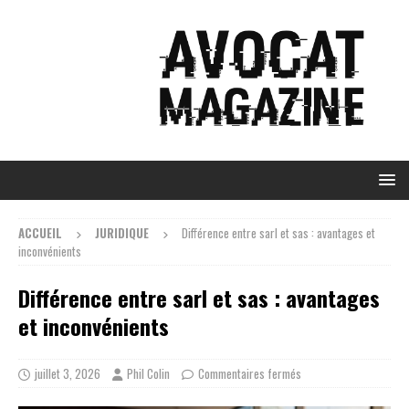
ACCUEIL
JURIDIQUE
Différence entre sarl et sas : avantages et
inconvénients
Différence entre sarl et sas : avantages
et inconvénients
juillet 3, 2026
Phil Colin
Commentaires fermés