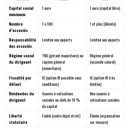
Capital social
1 euro
1 euro (capital libre)
minimum
Nombre
1 à 100
1 et plus (illimité)
d’associés
Responsabilité
Limitée aux apports
Limitée aux apports
des associés
Régime social
TNS (gérant majoritaire) ou
Régime général
du dirigeant
régime général
(assimilé salarié)
(minoritaire)
Fiscalité par
IS (option IR possible sous
IS (option IR très
défaut
conditions)
limitée)
Dividendes du
Soumis à cotisations
Non soumis à
dirigeant
sociales au-delà de 10 %
cotisations sociales
du capital
Liberté
Faible (cadre légal strict)
Élevée (organisation
statutaire
sur mesure)