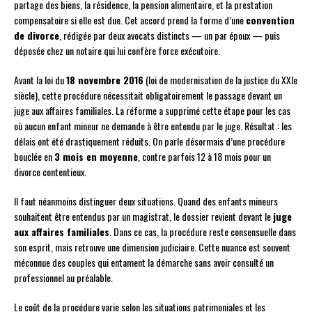
partage des biens, la résidence, la pension alimentaire, et la prestation
compensatoire si elle est due. Cet accord prend la forme d’une
convention
de divorce
, rédigée par deux avocats distincts — un par époux — puis
déposée chez un notaire qui lui confère force exécutoire.
Avant la loi du
18 novembre 2016
(loi de modernisation de la justice du XXIe
siècle), cette procédure nécessitait obligatoirement le passage devant un
juge aux affaires familiales. La réforme a supprimé cette étape pour les cas
où aucun enfant mineur ne demande à être entendu par le juge. Résultat : les
délais ont été drastiquement réduits. On parle désormais d’une procédure
bouclée en
3 mois en moyenne
, contre parfois 12 à 18 mois pour un
divorce contentieux.
Il faut néanmoins distinguer deux situations. Quand des enfants mineurs
souhaitent être entendus par un magistrat, le dossier revient devant le
juge
aux affaires familiales
. Dans ce cas, la procédure reste consensuelle dans
son esprit, mais retrouve une dimension judiciaire. Cette nuance est souvent
méconnue des couples qui entament la démarche sans avoir consulté un
professionnel au préalable.
Le coût de la procédure varie selon les situations patrimoniales et les