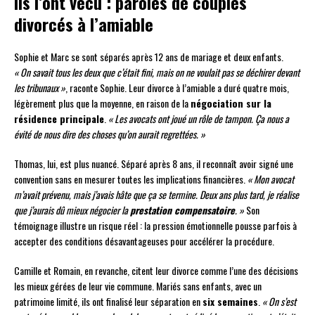
Ils l’ont vécu : paroles de couples
divorcés à l’amiable
Sophie et Marc se sont séparés après 12 ans de mariage et deux enfants.
« On savait tous les deux que c’était fini, mais on ne voulait pas se déchirer devant
les tribunaux »
, raconte Sophie. Leur divorce à l’amiable a duré quatre mois,
légèrement plus que la moyenne, en raison de la
négociation sur la
résidence principale
.
« Les avocats ont joué un rôle de tampon. Ça nous a
évité de nous dire des choses qu’on aurait regrettées. »
Thomas, lui, est plus nuancé. Séparé après 8 ans, il reconnaît avoir signé une
convention sans en mesurer toutes les implications financières.
« Mon avocat
m’avait prévenu, mais j’avais hâte que ça se termine. Deux ans plus tard, je réalise
que j’aurais dû mieux négocier la
prestation compensatoire
. »
Son
témoignage illustre un risque réel : la pression émotionnelle pousse parfois à
accepter des conditions désavantageuses pour accélérer la procédure.
Camille et Romain, en revanche, citent leur divorce comme l’une des décisions
les mieux gérées de leur vie commune. Mariés sans enfants, avec un
patrimoine limité, ils ont finalisé leur séparation en
six semaines
.
« On s’est