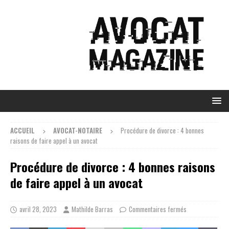
ACCUEIL
AVOCAT-NOTAIRE
Procédure de divorce : 4 bonnes
raisons de faire appel à un avocat
Procédure de divorce : 4 bonnes raisons
de faire appel à un avocat
avril 28, 2023
Mathilde Barras
Commentaires fermés