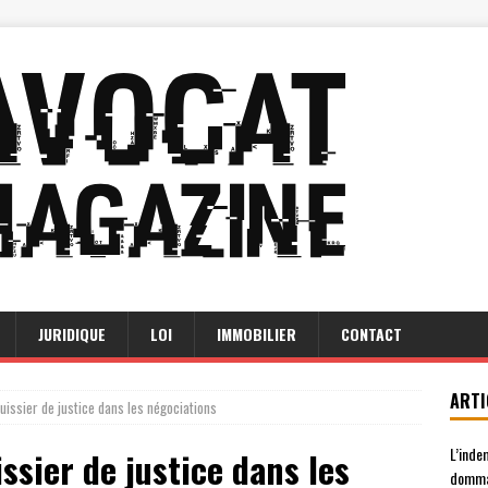
JURIDIQUE
LOI
IMMOBILIER
CONTACT
ARTI
huissier de justice dans les négociations
L’inde
issier de justice dans les
domma