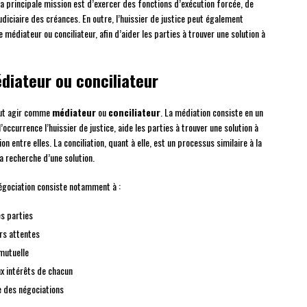
 la principale mission est d’exercer des fonctions d’exécution forcée, de
diciaire des créances. En outre, l’huissier de justice peut également
e médiateur ou conciliateur, afin d’aider les parties à trouver une solution à
édiateur ou conciliateur
peut agir comme
médiateur
ou
conciliateur
. La médiation consiste en un
’occurrence l’huissier de justice, aide les parties à trouver une solution à
on entre elles. La conciliation, quant à elle, est un processus similaire à la
a recherche d’une solution.
négociation consiste notamment à :
es parties
urs attentes
mutuelle
x intérêts de chacun
e des négociations