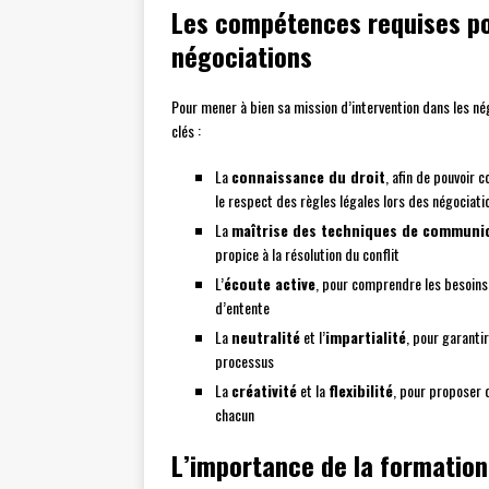
Les compétences requises pou
négociations
Pour mener à bien sa mission d’intervention dans les né
clés :
La
connaissance du droit
, afin de pouvoir c
le respect des règles légales lors des négociati
La
maîtrise des techniques de communi
propice à la résolution du conflit
L’
écoute active
, pour comprendre les besoins 
d’entente
La
neutralité
et l’
impartialité
, pour garanti
processus
La
créativité
et la
flexibilité
, pour proposer d
chacun
L’importance de la formation 