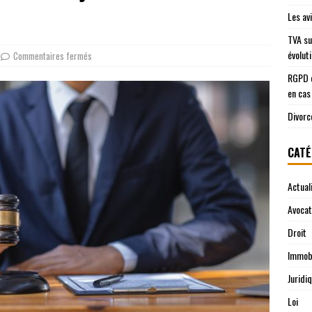
Les av
TVA su
évolut
Commentaires fermés
RGPD e
en cas
Divorc
CATÉ
Actual
Avocat
Droit
Immobi
Juridi
Loi