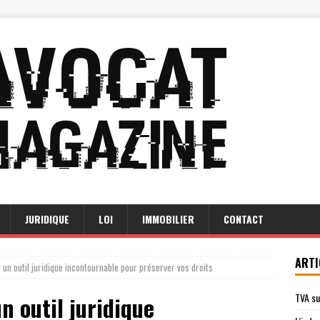
JURIDIQUE
LOI
IMMOBILIER
CONTACT
ARTI
un outil juridique incontournable pour préserver vos droits
TVA su
n outil juridique