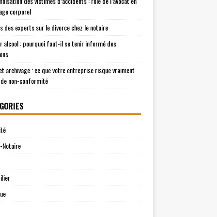
mnisation des victimes d’accidents : rôle de l’avocat en
ge corporel
is des experts sur le divorce chez le notaire
r alcool : pourquoi faut-il se tenir informé des
ions
t archivage : ce que votre entreprise risque vraiment
 de non-conformité
GORIES
ité
-Notaire
lier
que