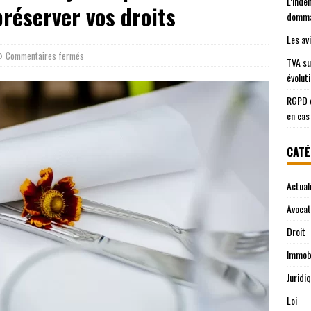
L’inde
réserver vos droits
domma
Les av
Commentaires fermés
TVA su
évolut
RGPD e
en cas
CATÉ
Actual
Avocat
Droit
Immobi
Juridi
Loi