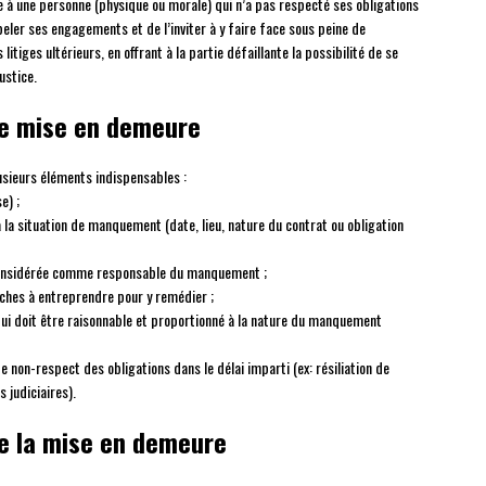
 à une personne (physique ou morale) qui n’a pas respecté ses obligations
ppeler ses engagements et de l’inviter à y faire face sous peine de
itiges ultérieurs, en offrant à la partie défaillante la possibilité de se
ustice.
ne mise en demeure
usieurs éléments indispensables :
e) ;
 la situation de manquement (date, lieu, nature du contrat ou obligation
 considérée comme responsable du manquement ;
hes à entreprendre pour y remédier ;
qui doit être raisonnable et proportionné à la nature du manquement
 non-respect des obligations dans le délai imparti (ex: résiliation de
 judiciaires).
de la mise en demeure