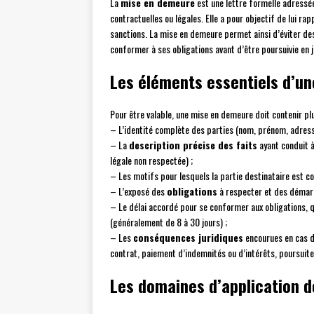
La
mise en demeure
est une lettre formelle adressée
contractuelles ou légales. Elle a pour objectif de lui ra
sanctions. La mise en demeure permet ainsi d’éviter des l
conformer à ses obligations avant d’être poursuivie en j
Les éléments essentiels d’u
Pour être valable, une mise en demeure doit contenir pl
– L’identité complète des parties (nom, prénom, adress
– La
description précise des faits
ayant conduit à
légale non respectée) ;
– Les motifs pour lesquels la partie destinataire est
– L’exposé des
obligations
à respecter et des démarc
– Le délai accordé pour se conformer aux obligations, 
(généralement de 8 à 30 jours) ;
– Les
conséquences juridiques
encourues en cas de
contrat, paiement d’indemnités ou d’intérêts, poursuites
Les domaines d’application 