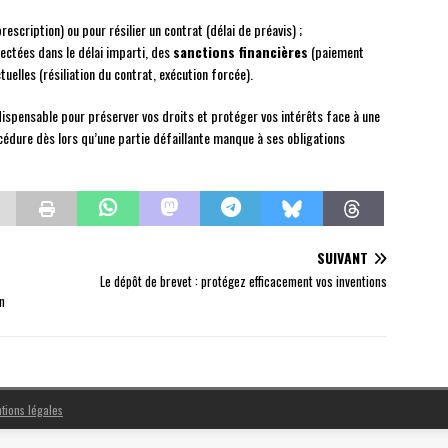
prescription) ou pour résilier un contrat (délai de préavis) ;
pectées dans le délai imparti, des
sanctions financières
(paiement
uelles (résiliation du contrat, exécution forcée).
ndispensable pour préserver vos droits et protéger vos intérêts face à une
rocédure dès lors qu’une partie défaillante manque à ses obligations
SUIVANT
Le dépôt de brevet : protégez efficacement vos inventions
n
tions légales