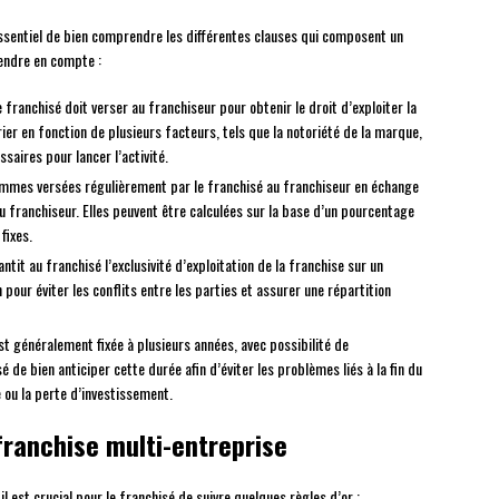
 essentiel de bien comprendre les différentes clauses qui composent un
rendre en compte :
 franchisé doit verser au franchiseur pour obtenir le droit d’exploiter la
ier en fonction de plusieurs facteurs, tels que la notoriété de la marque,
ssaires pour lancer l’activité.
mmes versées régulièrement par le franchisé au franchiseur en échange
du franchiseur. Elles peuvent être calculées sur la base d’un pourcentage
fixes.
tit au franchisé l’exclusivité d’exploitation de la franchise sur un
in pour éviter les conflits entre les parties et assurer une répartition
t généralement fixée à plusieurs années, avec possibilité de
é de bien anticiper cette durée afin d’éviter les problèmes liés à la fin du
e ou la perte d’investissement.
franchise multi-entreprise
 est crucial pour le franchisé de suivre quelques règles d’or :