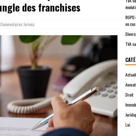
TVA su
jungle des franchises
évolut
RGPD e
en cas
Commentaires fermés
Divorc
TVA su
CATÉ
Actual
Avocat
Droit
Immobi
Juridi
Loi