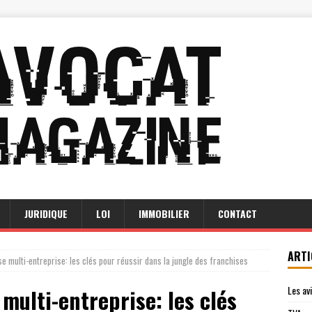
JURIDIQUE
LOI
IMMOBILIER
CONTACT
ARTI
e multi-entreprise: les clés pour réussir dans la jungle des franchises
Les av
multi-entreprise: les clés