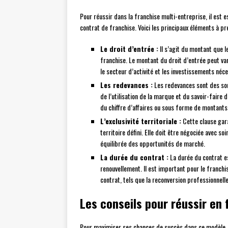
Pour réussir dans la franchise multi-entreprise, il est
contrat de franchise. Voici les principaux éléments à p
Le droit d’entrée :
Il s’agit du montant que le
franchise. Le montant du droit d’entrée peut var
le secteur d’activité et les investissements néce
Les redevances :
Les redevances sont des so
de l’utilisation de la marque et du savoir-faire 
du chiffre d’affaires ou sous forme de montants 
L’exclusivité territoriale :
Cette clause garan
territoire défini. Elle doit être négociée avec so
équilibrée des opportunités de marché.
La durée du contrat :
La durée du contrat es
renouvellement. Il est important pour le franchis
contrat, tels que la reconversion professionnell
Les conseils pour réussir en 
Pour maximiser ses chances de succès dans ce modèle, il