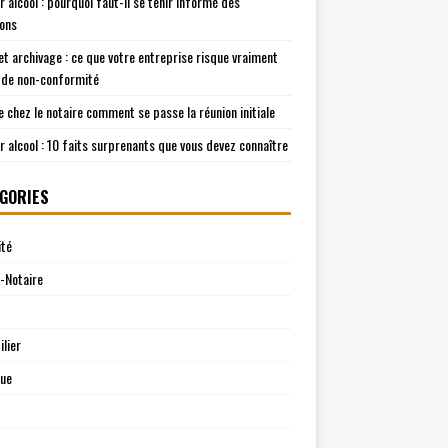
r alcool : pourquoi faut-il se tenir informé des
ions
t archivage : ce que votre entreprise risque vraiment
 de non-conformité
e chez le notaire comment se passe la réunion initiale
r alcool : 10 faits surprenants que vous devez connaître
GORIES
ité
-Notaire
lier
que