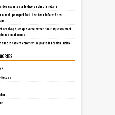
is des experts sur le divorce chez le notaire
r alcool : pourquoi faut-il se tenir informé des
ions
t archivage : ce que votre entreprise risque vraiment
 de non-conformité
e chez le notaire comment se passe la réunion initiale
GORIES
ité
-Notaire
lier
que