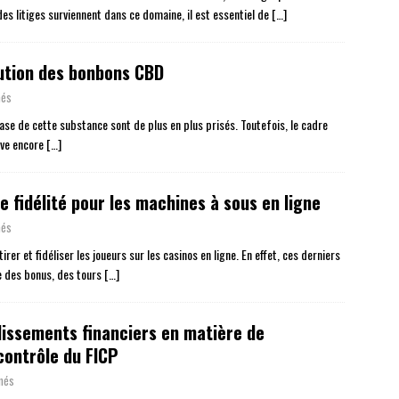
s litiges surviennent dans ce domaine, il est essentiel de
[…]
ibution des bonbons CBD
més
se de cette substance sont de plus en plus prisés. Toutefois, le cadre
lève encore
[…]
 fidélité pour les machines à sous en ligne
més
er et fidéliser les joueurs sur les casinos en ligne. En effet, ces derniers
ue des bonus, des tours
[…]
blissements financiers en matière de
contrôle du FICP
més