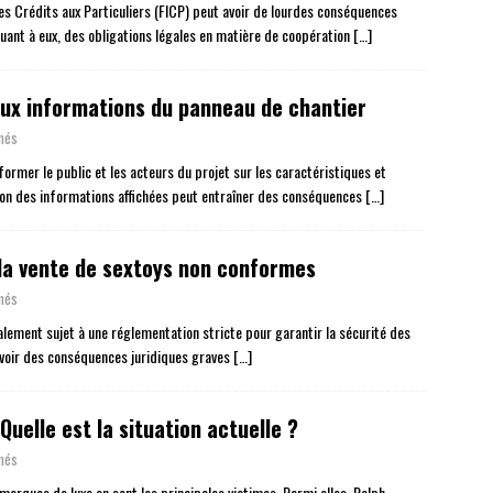
es Crédits aux Particuliers (FICP) peut avoir de lourdes conséquences
quant à eux, des obligations légales en matière de coopération
[…]
 aux informations du panneau de chantier
més
ormer le public et les acteurs du projet sur les caractéristiques et
tion des informations affichées peut entraîner des conséquences
[…]
la vente de sextoys non conformes
més
alement sujet à une réglementation stricte pour garantir la sécurité des
avoir des conséquences juridiques graves
[…]
uelle est la situation actuelle ?
més
marques de luxe en sont les principales victimes. Parmi elles, Ralph