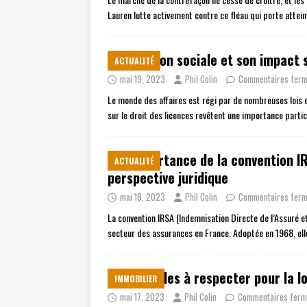
Lauren lutte activement contre ce fléau qui porte attei
La raison sociale et son impact s
ACTUALITÉ
mai 19, 2023
Phil Colin
Commentaires fer
Le monde des affaires est régi par de nombreuses lois e
sur le droit des licences revêtent une importance partic
L’importance de la convention IR
ACTUALITÉ
perspective juridique
mai 18, 2023
Phil Colin
Commentaires fer
La convention IRSA (Indemnisation Directe de l’Assuré e
secteur des assurances en France. Adoptée en 1968, elle 
Les règles à respecter pour la 
IMMOBILIER
mai 17, 2023
Phil Colin
Commentaires fer