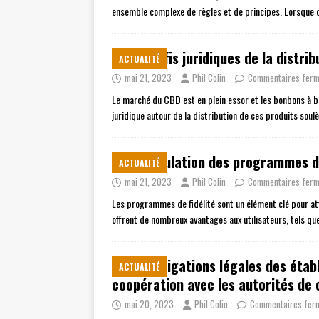
ensemble complexe de règles et de principes. Lorsque de
Les défis juridiques de la distr
ACTUALITÉ
mai 21, 2023
Phil Colin
Commentaires fer
Le marché du CBD est en plein essor et les bonbons à ba
juridique autour de la distribution de ces produits sou
La régulation des programmes de
ACTUALITÉ
mai 21, 2023
Phil Colin
Commentaires fer
Les programmes de fidélité sont un élément clé pour attir
offrent de nombreux avantages aux utilisateurs, tels q
Les obligations légales des éta
ACTUALITÉ
coopération avec les autorités de 
mai 20, 2023
Phil Colin
Commentaires fer