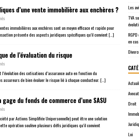
Les av
iques d’une vente immobilière aux enchères ?
TVA su
més
évolut
ventes immobilières aux enchères sont un moyen efficace et rapide pour
nsaction présente des aspects juridiques spécifiques qu’il convient
[…]
RGPD e
en cas
Divorc
que de l’évaluation du risque
més
CATÉ
’évolution des cotisations d’assurance auto en fonction du
s assureurs de bien évaluer le risque lié à chaque conducteur.
[…]
Actual
Avocat
 en gage du fonds de commerce d’une SASU
Droit
més
Immobi
été par Actions Simplifiée Unipersonnelle) peut être une solution
Juridi
tte opération soulève plusieurs défis juridiques qu’il convient
Loi