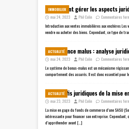
Comment gérer les aspects jurid
IMMOBILIER
mai 24, 2023
Phil Colin
Commentaires fer
Introduction aux ventes immobilières aux enchères Les 
vendre ou acheter des biens. Cependant, ce type de tra
Assurance malus : analyse juridi
ACTUALITÉ
mai 24, 2023
Phil Colin
Commentaires fer
Le système de bonus-malus est un mécanisme régissant l
comportement des assurés. Il est donc essentiel pour le
Les défis juridiques de la mise
ACTUALITÉ
mai 23, 2023
Phil Colin
Commentaires fer
La mise en gage du fonds de commerce d’une SASU (Soci
intéressante pour financer son entreprise. Cependant, ce
d’appréhender avant
[…]