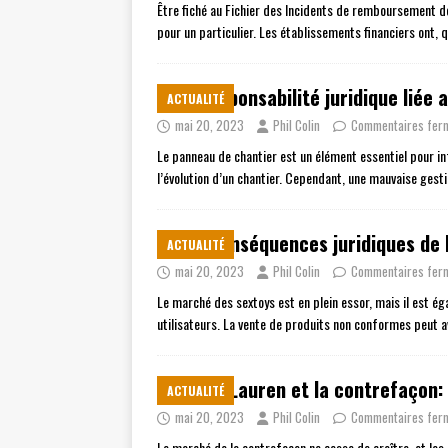
Être fiché au Fichier des Incidents de remboursement d
pour un particulier. Les établissements financiers ont, 
La responsabilité juridique liée
ACTUALITÉ
mai 20, 2023
Phil Colin
Commentaires fer
Le panneau de chantier est un élément essentiel pour inf
l’évolution d’un chantier. Cependant, une mauvaise ges
Les conséquences juridiques de 
ACTUALITÉ
mai 20, 2023
Phil Colin
Commentaires fer
Le marché des sextoys est en plein essor, mais il est ég
utilisateurs. La vente de produits non conformes peut 
Ralph Lauren et la contrefaçon: Q
ACTUALITÉ
mai 20, 2023
Phil Colin
Commentaires fer
Le marché de la contrefaçon ne cesse de croître, et les 