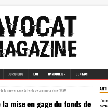
JURIDIQUE
LOI
IMMOBILIER
CONTACT
ARTI
es de la mise en gage du fonds de commerce d’une SASU
L’inde
e la mise en gage du fonds de
domma