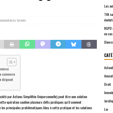
U
Les av
TVA su
évolut
ommentaires fermés
RGPD e
en cas
Divorc
CATÉ
Actual
ommerce
 de commerce
Avocat
e dirigeant
Droit
Immobi
été par Actions Simplifiée Unipersonnelle) peut être une solution
Juridi
tte opération soulève plusieurs défis juridiques qu’il convient
les principales problématiques liées à cette pratique et les solutions
Loi