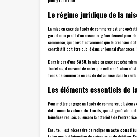
pour y faire face.
Le régime juridique de la m
La mise en gage du fonds de commerce est une opératio
garantie au profit d’un créancier, généralement pour o
commerce, qui prévoit notamment que le créancier doit 
constitutif doit être publié dans un journal d’annonces l
Dans le cas d’une
SASU
, la mise en gage est généralem
Toutefois, il convient de noter que cette opération n’est
fonds de commerce en cas de défaillance dans le remb
Les éléments essentiels de 
Pour mettre en gage un fonds de commerce, plusieurs él
déterminer la
valeur du fonds
, qui est généralement 
bénéfices réalisés ou encore la notoriété de l’entreprise
Ensuite, il est nécessaire de rédiger un
acte constitu
telles que la désignation du créancier et du débiteur, l’o