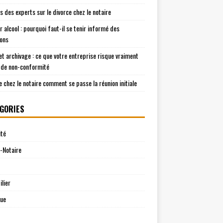
is des experts sur le divorce chez le notaire
r alcool : pourquoi faut-il se tenir informé des
ions
t archivage : ce que votre entreprise risque vraiment
 de non-conformité
e chez le notaire comment se passe la réunion initiale
GORIES
ité
-Notaire
lier
que