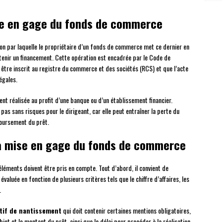
ise en gage du fonds de commerce
n par laquelle le propriétaire d’un fonds de commerce met ce dernier en
btenir un financement. Cette opération est encadrée par le Code de
être inscrit au registre du commerce et des sociétés (RCS) et que l’acte
égales.
ent réalisée au profit d’une banque ou d’un établissement financier.
 pas sans risques pour le dirigeant, car elle peut entraîner la perte du
oursement du prêt.
la mise en gage du fonds de commerce
éments doivent être pris en compte. Tout d’abord, il convient de
évaluée en fonction de plusieurs critères tels que le chiffre d’affaires, les
.
tif de nantissement
qui doit contenir certaines mentions obligatoires,
bjet et le montant du prêt, ainsi que le délai pour procéder à la réalisation