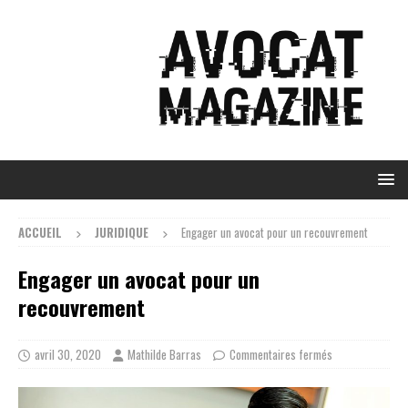
ACCUEIL
JURIDIQUE
Engager un avocat pour un recouvrement
Engager un avocat pour un
recouvrement
avril 30, 2020
Mathilde Barras
Commentaires fermés