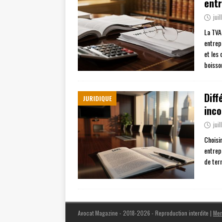
entr
jui
La TVA
entrep
et les 
boisso
Diff
JURIDIQUE
inco
jui
Choisi
entrep
de ter
Avocat Magazine - 2018-2026 - Reproduction interdite
|
Men