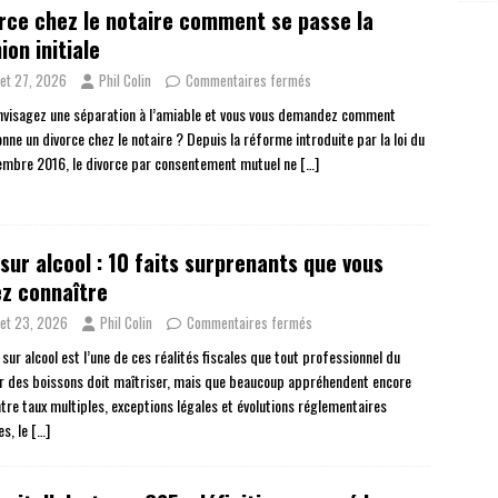
rce chez le notaire comment se passe la
ion initiale
llet 27, 2026
Phil Colin
Commentaires fermés
nvisagez une séparation à l’amiable et vous vous demandez comment
nne un divorce chez le notaire ? Depuis la réforme introduite par la loi du
embre 2016, le divorce par consentement mutuel ne
[…]
sur alcool : 10 faits surprenants que vous
z connaître
llet 23, 2026
Phil Colin
Commentaires fermés
sur alcool est l’une de ces réalités fiscales que tout professionnel du
r des boissons doit maîtriser, mais que beaucoup appréhendent encore
ntre taux multiples, exceptions légales et évolutions réglementaires
es, le
[…]