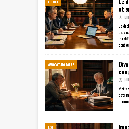
Le d
DROIT
et e
jui
Le droi
dispos
les di
contou
Divo
AVOCAT-NOTAIRE
cou
jui
Mettre
patrim
comme 
Impa
LOI