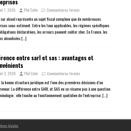
eprises
llet 7, 2026
Phil Colin
Commentaires fermés
 sur alcool représente un sujet fiscal complexe que de nombreuses
rises sous-estiment. Entre les taux applicables, les régimes spécifiques
obligations déclaratives, les erreurs peuvent coûter cher. En France, les
ns alcoolisées
[…]
érence entre sarl et sas : avantages et
nvénients
llet 3, 2026
Phil Colin
Commentaires fermés
r la bonne structure juridique est l’une des premières décisions d’un
reneur. La différence entre SARL et SAS ne se résume pas à une question
minologie : elle touche au fonctionnement quotidien de l’entreprise,
[…]
tions légales