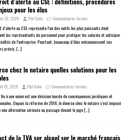
roit d’alerte au CSE : définitions, procédures
njeux pour les élus
llet 20, 2026
Phil Colin
Commentaires fermés
t d’alerte au CSE représente l’un des outils les plus puissants dont
ent les représentants du personnel pour protéger les salariés et anticiper
fficultés de l’entreprise. Pourtant, beaucoup d’élus méconnaissent ses
rs précis,
[…]
rce chez le notaire quelles solutions pour les
ples
llet 19, 2026
Phil Colin
Commentaires fermés
 fin à une union est une décision lourde de conséquences juridiques et
oniales. Depuis la réforme de 2016, le divorce chez le notaire s’est imposé
une alternative sérieuse au passage devant le juge
[…]
ct de la TVA sur alcool sur le marché français