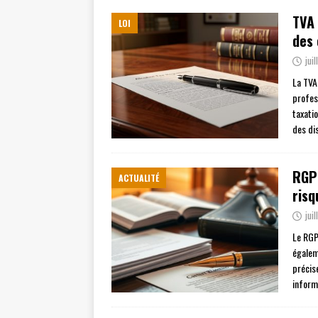
TVA 
LOI
des 
jui
La TVA
profes
taxati
des di
RGPD
ACTUALITÉ
risq
jui
Le RGP
égalem
précis
inform