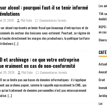
Les av
sur alcool : pourquoi faut-il se tenir informé
évolutions
TVA su
évolut
llet 31, 2026
Phil Colin
Commentaires fermés
RGPD e
 sur alcool représente un levier fiscal que beaucoup d’entreprises et de
en cas
sionnels du secteur des boissons sous-estiment. Pourtant, ce régime de
on touche directement les marges des producteurs, la politique tarifaire
Divorc
stributeurs
[…]
CATÉ
 et archivage : ce que votre entreprise
Actual
ue vraiment en cas de non-conformité
Avocat
llet 29, 2026
Phil Colin
Commentaires fermés
D ne se limite pas aux bases de données informatiques : il s’applique
Droit
ent aux archives papier, comme le rappelle expressément la CNIL, qui
Immobi
e qu’un traitement de données personnelles n’est pas nécessairement
atisé.
[…]
Juridi
Loi