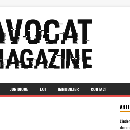
JURIDIQUE
LOI
IMMOBILIER
CONTACT
ARTI
L’inde
domma