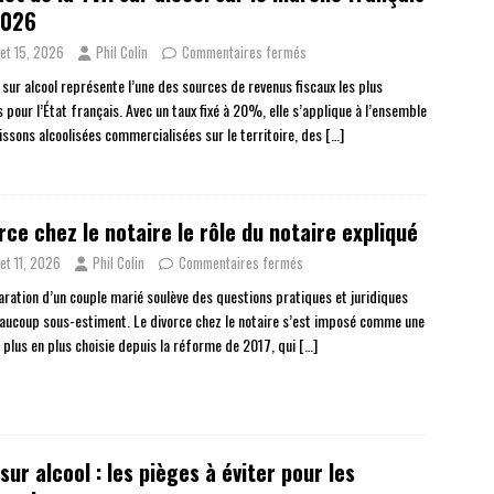
2026
llet 15, 2026
Phil Colin
Commentaires fermés
 sur alcool représente l’une des sources de revenus fiscaux les plus
 pour l’État français. Avec un taux fixé à 20%, elle s’applique à l’ensemble
issons alcoolisées commercialisées sur le territoire, des
[…]
rce chez le notaire le rôle du notaire expliqué
llet 11, 2026
Phil Colin
Commentaires fermés
aration d’un couple marié soulève des questions pratiques et juridiques
aucoup sous-estiment. Le divorce chez le notaire s’est imposé comme une
e plus en plus choisie depuis la réforme de 2017, qui
[…]
sur alcool : les pièges à éviter pour les