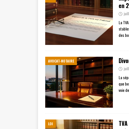
en 
jui
La TVA
stables
des bo
Divo
AVOCAT-NOTAIRE
jui
La sép
que be
voie d
TVA 
LOI