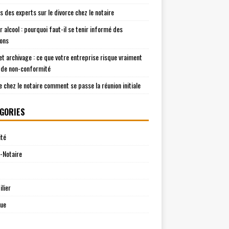
is des experts sur le divorce chez le notaire
r alcool : pourquoi faut-il se tenir informé des
ions
t archivage : ce que votre entreprise risque vraiment
 de non-conformité
e chez le notaire comment se passe la réunion initiale
GORIES
ité
-Notaire
lier
que