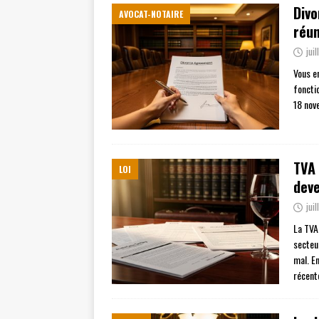
Divo
AVOCAT-NOTAIRE
réun
jui
Vous e
fonctio
18 nov
TVA 
LOI
deve
jui
La TVA 
secteu
mal. E
récent