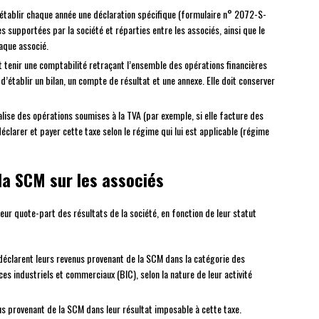
t établir chaque année une déclaration spécifique (formulaire n° 2072-S-
supportées par la société et réparties entre les associés, ainsi que le
haque associé.
t tenir une comptabilité retraçant l’ensemble des opérations financières
 d’établir un bilan, un compte de résultat et une annexe. Elle doit conserver
alise des opérations soumises à la TVA (par exemple, si elle facture des
déclarer et payer cette taxe selon le régime qui lui est applicable (régime
la SCM sur les associés
ur quote-part des résultats de la société, en fonction de leur statut
 déclarent leurs revenus provenant de la SCM dans la catégorie des
s industriels et commerciaux (BIC), selon la nature de leur activité
us provenant de la SCM dans leur résultat imposable à cette taxe.