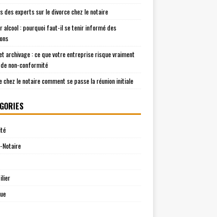
is des experts sur le divorce chez le notaire
r alcool : pourquoi faut-il se tenir informé des
ions
t archivage : ce que votre entreprise risque vraiment
 de non-conformité
e chez le notaire comment se passe la réunion initiale
GORIES
ité
-Notaire
lier
que