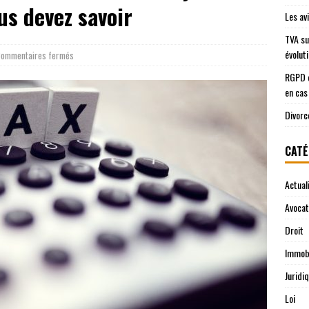
us devez savoir
Les av
TVA su
évolut
ommentaires fermés
RGPD e
en cas
Divorc
CATÉ
Actual
Avocat
Droit
Immobi
Juridi
Loi