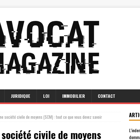
JURIDIQUE
LOI
IMMOBILIER
CONTACT
ARTI
une société civile de moyens (SCM) : tout ce que vous devez savoir
L’inde
 société civile de moyens
domma