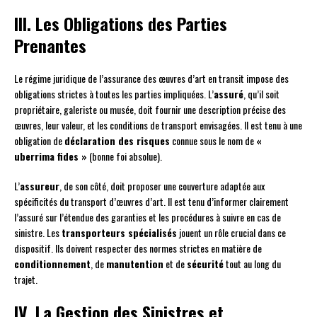
III. Les Obligations des Parties
Prenantes
Le régime juridique de l’assurance des œuvres d’art en transit impose des
obligations strictes à toutes les parties impliquées. L’
assuré
, qu’il soit
propriétaire, galeriste ou musée, doit fournir une description précise des
œuvres, leur valeur, et les conditions de transport envisagées. Il est tenu à une
obligation de
déclaration des risques
connue sous le nom de
«
uberrima fides »
(bonne foi absolue).
L’
assureur
, de son côté, doit proposer une couverture adaptée aux
spécificités du transport d’œuvres d’art. Il est tenu d’informer clairement
l’assuré sur l’étendue des garanties et les procédures à suivre en cas de
sinistre. Les
transporteurs spécialisés
jouent un rôle crucial dans ce
dispositif. Ils doivent respecter des normes strictes en matière de
conditionnement
, de
manutention
et de
sécurité
tout au long du
trajet.
IV. La Gestion des Sinistres et