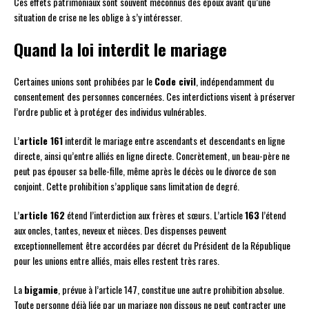
Ces effets patrimoniaux sont souvent méconnus des époux avant qu’une
situation de crise ne les oblige à s’y intéresser.
Quand la loi interdit le mariage
Certaines unions sont prohibées par le
Code civil
, indépendamment du
consentement des personnes concernées. Ces interdictions visent à préserver
l’ordre public et à protéger des individus vulnérables.
L’
article 161
interdit le mariage entre ascendants et descendants en ligne
directe, ainsi qu’entre alliés en ligne directe. Concrètement, un beau-père ne
peut pas épouser sa belle-fille, même après le décès ou le divorce de son
conjoint. Cette prohibition s’applique sans limitation de degré.
L’
article 162
étend l’interdiction aux frères et sœurs. L’article
163
l’étend
aux oncles, tantes, neveux et nièces. Des dispenses peuvent
exceptionnellement être accordées par décret du Président de la République
pour les unions entre alliés, mais elles restent très rares.
La
bigamie
, prévue à l’article 147, constitue une autre prohibition absolue.
Toute personne déjà liée par un mariage non dissous ne peut contracter une