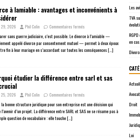
Les av
rce à lamiable : avantages et inconvénients à
idérer
TVA su
évolut
n 29, 2026
Phil Colin
Commentaires fermés
RGPD e
arer sans guerre judiciaire, c’est possible. Le divorce à l’amiable —
en cas
ellement appelé divorce par consentement mutuel — permet à deux époux
tre fin à leur mariage en s’accordant sur toutes les conséquences
[…]
Divorc
CATÉ
quoi étudier la différence entre sarl et sas
Actual
crucial
Avocat
n 25, 2026
Phil Colin
Commentaires fermés
r la bonne structure juridique pour son entreprise est une décision qui
Droit
 l’avenir d’un projet. La différence entre SARL et SAS ne se résume pas à
Immobi
mple question de vocabulaire : elle touche
[…]
Juridi
Loi