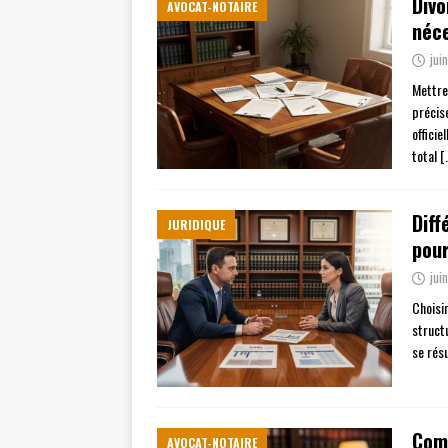
Divo
AVOCAT-NOTAIRE
néc
jui
Mettre
précis
offici
total
[
Diff
JURIDIQUE
pour
jui
Choisi
struct
se rés
Comm
AVOCAT-NOTAIRE