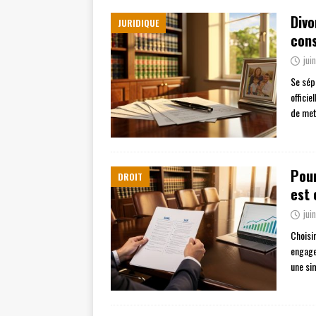
Divo
JURIDIQUE
cons
jui
Se sép
offici
de met
Pour
DROIT
est 
jui
Choisi
engage
une si