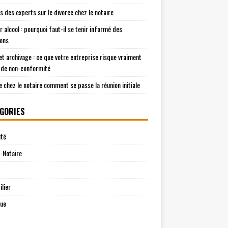
is des experts sur le divorce chez le notaire
r alcool : pourquoi faut-il se tenir informé des
ions
t archivage : ce que votre entreprise risque vraiment
 de non-conformité
e chez le notaire comment se passe la réunion initiale
GORIES
ité
-Notaire
lier
que