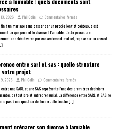
rce à lamiable : quels documents sont
essaires
n 13, 2026
Phil Colin
Commentaires fermés
 fin à un mariage sans passer par un procès long et coûteux, c’est
ément ce que permet le divorce à l’amiable. Cette procédure,
ellement appelée divorce par consentement mutuel, repose sur un accord
…]
érence entre sarl et sas : quelle structure
 votre projet
n 9, 2026
Phil Colin
Commentaires fermés
r entre une SARL et une SAS représente l’une des premières décisions
urantes de tout projet entrepreneurial. La différence entre SARL et SAS ne
ume pas à une question de forme : elle touche
[…]
ent préparer son divorce à lamiable