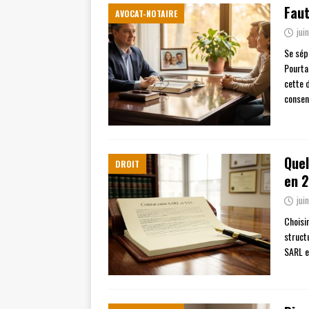
Faut
AVOCAT-NOTAIRE
jui
Se sép
Pourta
cette 
consen
Quel
DROIT
en 
jui
Choisi
struct
SARL e