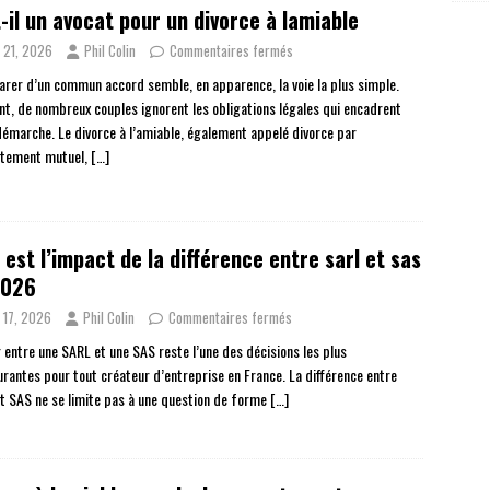
-il un avocat pour un divorce à lamiable
n 21, 2026
Phil Colin
Commentaires fermés
arer d’un commun accord semble, en apparence, la voie la plus simple.
nt, de nombreux couples ignorent les obligations légales qui encadrent
démarche. Le divorce à l’amiable, également appelé divorce par
tement mutuel,
[…]
 est l’impact de la différence entre sarl et sas
2026
n 17, 2026
Phil Colin
Commentaires fermés
r entre une SARL et une SAS reste l’une des décisions les plus
urantes pour tout créateur d’entreprise en France. La différence entre
t SAS ne se limite pas à une question de forme
[…]