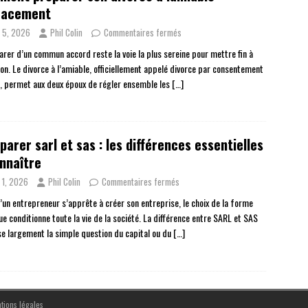
icacement
n 5, 2026
Phil Colin
Commentaires fermés
arer d’un commun accord reste la voie la plus sereine pour mettre fin à
ion. Le divorce à l’amiable, officiellement appelé divorce par consentement
, permet aux deux époux de régler ensemble les
[…]
arer sarl et sas : les différences essentielles
nnaître
n 1, 2026
Phil Colin
Commentaires fermés
’un entrepreneur s’apprête à créer son entreprise, le choix de la forme
ue conditionne toute la vie de la société. La différence entre SARL et SAS
e largement la simple question du capital ou du
[…]
tions légales