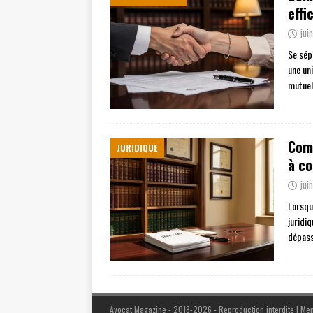
eff
jui
Se sép
une un
mutuel
Comp
JURIDIQUE
à co
jui
Lorsqu
juridiq
dépass
Avocat Magazine - 2018-2026 - Reproduction interdite
|
Men