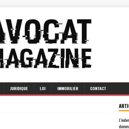
JURIDIQUE
LOI
IMMOBILIER
CONTACT
ARTI
L’inde
domma