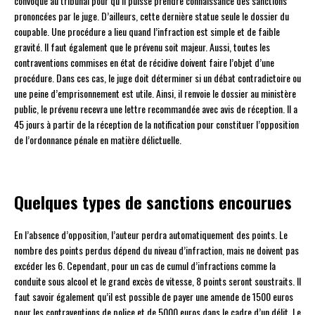
convoqué au tribunal pour qu’il puisse prendre connaissance des sanctions
prononcées par le juge. D’ailleurs, cette dernière statue seule le dossier du
coupable. Une procédure a lieu quand l’infraction est simple et de faible
gravité. Il faut également que le prévenu soit majeur. Aussi, toutes les
contraventions commises en état de récidive doivent faire l’objet d’une
procédure. Dans ces cas, le juge doit déterminer si un débat contradictoire ou
une peine d’emprisonnement est utile. Ainsi, il renvoie le dossier au ministère
public, le prévenu recevra une lettre recommandée avec avis de réception. Il a
45 jours à partir de la réception de la notification pour constituer l’opposition
de l’ordonnance pénale en matière délictuelle.
Quelques types de sanctions encourues
En l’absence d’opposition, l’auteur perdra automatiquement des points. Le
nombre des points perdus dépend du niveau d’infraction, mais ne doivent pas
excéder les 6. Cependant, pour un cas de cumul d’infractions comme la
conduite sous alcool et le grand excès de vitesse, 8 points seront soustraits. Il
faut savoir également qu’il est possible de payer une amende de 1500 euros
pour les contraventions de police et de 5000 euros dans le cadre d’un délit. Le