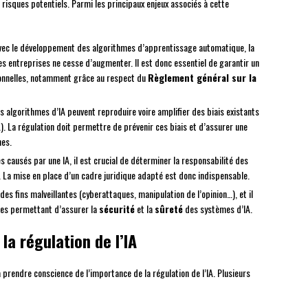
 risques potentiels. Parmi les principaux enjeux associés à cette
vec le développement des algorithmes d’apprentissage automatique, la
es entreprises ne cesse d’augmenter. Il est donc essentiel de garantir un
onnelles, notamment grâce au respect du
Règlement général sur la
ns algorithmes d’IA peuvent reproduire voire amplifier des biais existants
. La régulation doit permettre de prévenir ces biais et d’assurer une
nes.
 causés par une IA, il est crucial de déterminer la responsabilité des
. La mise en place d’un cadre juridique adapté est donc indispensable.
à des fins malveillantes (cyberattaques, manipulation de l’opinion…), et il
es permettant d’assurer la
sécurité
et la
sûreté
des systèmes d’IA.
la régulation de l’IA
rendre conscience de l’importance de la régulation de l’IA. Plusieurs