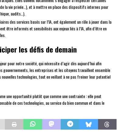
pratiques. Elles doivent notamment s’engager à respecter certaines
de la vie privée…), et à mettre en place des dispositifs internes pour
thique, audits…).
ciaires des services basés sur l’IA, ont également un rôle à jouer dans la
t être informés et sensibilisés aux enjeux liés à l’IA, afin d’être en
les.
iciper les défis de demain
majeur pour notre société, qui nécessite d’agir dès aujourd’hui afin
 les gouvernements, les entreprises et les citoyens travaillent ensemble
nouvelles technologies, tout en veillant à ne pas freiner leur potentiel
omme une opportunité plutôt que comme une contrainte : elle peut
onsable de ces technologies, au service du bien commun et dans le