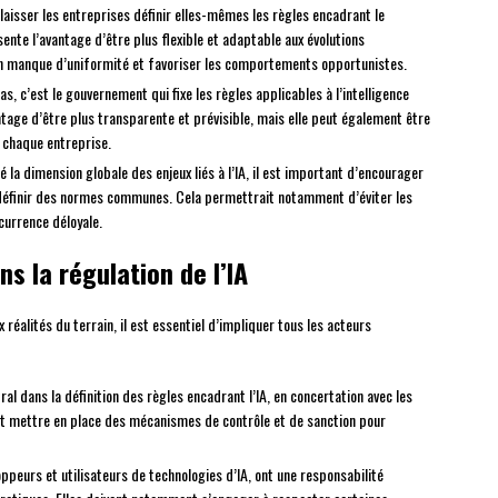
laisser les entreprises définir elles-mêmes les règles encadrant le
ésente l’avantage d’être plus flexible et adaptable aux évolutions
un manque d’uniformité et favoriser les comportements opportunistes.
as, c’est le gouvernement qui fixe les règles applicables à l’intelligence
antage d’être plus transparente et prévisible, mais elle peut également être
e chaque entreprise.
é la dimension globale des enjeux liés à l’IA, il est important d’encourager
e définir des normes communes. Cela permettrait notamment d’éviter les
currence déloyale.
s la régulation de l’IA
x réalités du terrain, il est essentiel d’impliquer tous les acteurs
ral dans la définition des règles encadrant l’IA, en concertation avec les
ent mettre en place des mécanismes de contrôle et de sanction pour
oppeurs et utilisateurs de technologies d’IA, ont une responsabilité