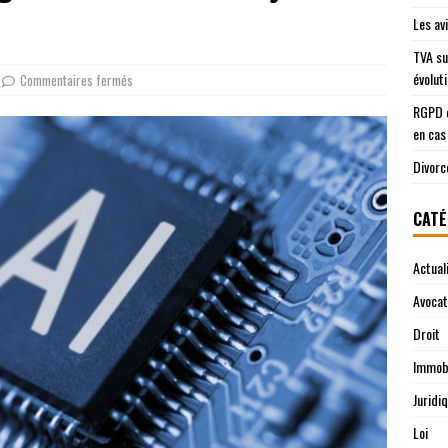
Les av
TVA su
évolut
Commentaires fermés
RGPD e
en cas
Divorc
CATÉ
Actual
Avocat
Droit
Immobi
Juridi
Loi