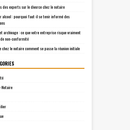
is des experts sur le divorce chez le notaire
r alcool : pourquoi faut-il se tenir informé des
ions
t archivage : ce que votre entreprise risque vraiment
 de non-conformité
e chez le notaire comment se passe la réunion initiale
GORIES
ité
-Notaire
lier
que