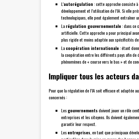
L’
autorégulation
: cette approche consiste à 
développement et l’utilisation de l’IA. Si elle pr
technologiques, elle peut également entraîner 
La
régulation gouvernementale
: dans ce c
artificielle. Cette approche a pour principal av
plus rigide et moins adaptée aux spécificités d
La
coopération internationale
: étant donn
la coopération entre les différents pays afin d
phénomènes de « course vers le bas » et de con
Impliquer tous les acteurs dan
Pour que la régulation de l’IA soit efficace et adaptée au
concernés :
Les
gouvernements
doivent jouer un rôle cent
entreprises et les citoyens. Ils doivent égalem
garantir leur respect.
Les
entreprises
, en tant que principaux dével