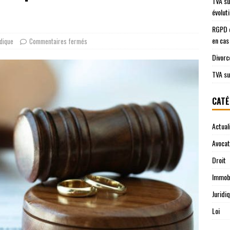
TVA su
évolut
RGPD e
en cas
idique
Commentaires fermés
Divorc
TVA su
CATÉ
Actual
Avocat
Droit
Immobi
Juridi
Loi