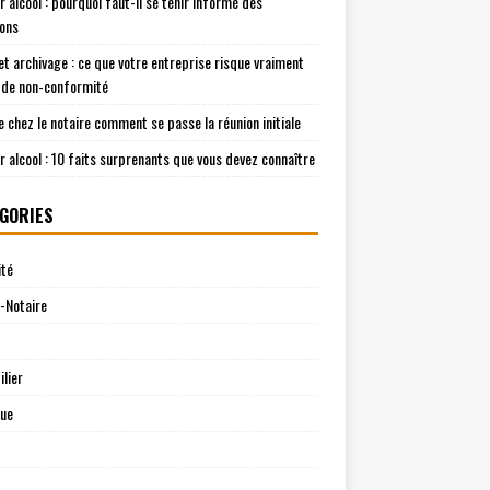
r alcool : pourquoi faut-il se tenir informé des
ions
t archivage : ce que votre entreprise risque vraiment
 de non-conformité
e chez le notaire comment se passe la réunion initiale
r alcool : 10 faits surprenants que vous devez connaître
GORIES
ité
-Notaire
lier
que