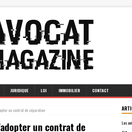
JURIDIQUE
LOI
IMMOBILIER
CONTACT
ARTI
opter un contrat de séparation
Les av
adopter un contrat de