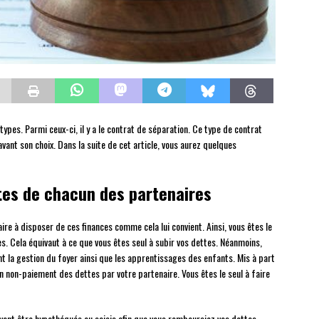
 types. Parmi ceux-ci, il y a le contrat de séparation. Ce type de contrat
avant son choix. Dans la suite de cet article, vous aurez quelques
tes de chacun des partenaires
e à disposer de ces finances comme cela lui convient. Ainsi, vous êtes le
es. Cela équivaut à ce que vous êtes seul à subir vos dettes. Néanmoins,
t la gestion du foyer ainsi que les apprentissages des enfants. Mis à part
un non-paiement des dettes par votre partenaire. Vous êtes le seul à faire
uvent être hypothéqués ou saisis afin que vous remboursiez vos dettes.