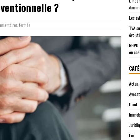
L’inde
ventionnelle ?
domma
Les av
mmentaires fermés
TVA su
évolut
RGPD e
en cas
CATÉ
Actual
Avocat
Droit
Immobi
Juridi
Loi