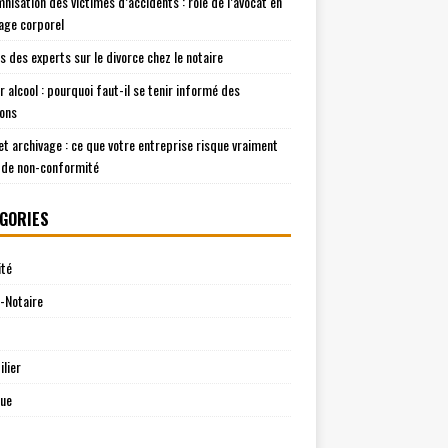
mnisation des victimes d’accidents : rôle de l’avocat en
ge corporel
is des experts sur le divorce chez le notaire
r alcool : pourquoi faut-il se tenir informé des
ions
t archivage : ce que votre entreprise risque vraiment
 de non-conformité
GORIES
ité
-Notaire
lier
que