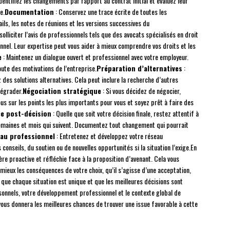
entifiez les changements par rapport au contrat initial et évaluez leur
e.
Documentation
: Conservez une trace écrite de toutes les
ils, les notes de réunions et les versions successives du
solliciter l’avis de professionnels tels que des avocats spécialisés en droit
nnel. Leur expertise peut vous aider à mieux comprendre vos droits et les
e
: Maintenez un dialogue ouvert et professionnel avec votre employeur.
ute des motivations de l’entreprise.
Préparation d’alternatives
:
 des solutions alternatives. Cela peut inclure la recherche d’autres
dégrader.
Négociation stratégique
: Si vous décidez de négocier,
sur les points les plus importants pour vous et soyez prêt à faire des
ce post-décision
: Quelle que soit votre décision finale, restez attentif à
 semaines et mois qui suivent. Documentez tout changement qui pourrait
au professionnel
: Entretenez et développez votre réseau
 conseils, du soutien ou de nouvelles opportunités si la situation l’exige.En
re proactive et réfléchie face à la proposition d’avenant. Cela vous
mieux les conséquences de votre choix, qu’il s’agisse d’une acceptation,
 que chaque situation est unique et que les meilleures décisions sont
rsonnels, votre développement professionnel et le contexte global de
vous donnera les meilleures chances de trouver une issue favorable à cette