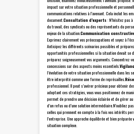
décision, examinez minutieusement l’avenant proposé. Id
impact sur votre situation professionnelle et personnell
communications relatives à l’avenant. Cela inclut les ema
document.
Consultation d’experts
: N’hésitez pas à 
du travail, des syndicats ou des représentants du perso
enjeux de la situation.
Communication constructiv
Exprimez clairement vos préoccupations et soyez à l’éco
Anticipez les différents scénarios possibles et préparez
opportunités professionnelles si la situation devait se 
préparez soigneusement vos arguments. Concentrez-vous 
concessions sur des aspects moins essentiels.
Vigilan
l’évolution de votre situation professionnelle dans les
être interprété comme une forme de représailles.
Rése
professionnel. Il peut s’avérer précieux pour obtenir des
adoptant ces stratégies, vous vous positionnez de maniè
permet de prendre une décision éclairée et de gérer au 
d’un refus ou d’une solution intermédiaire.N’oubliez pas
celles qui prennent en compte à la fois vos intérêts pe
l’entreprise. Une approche équilibrée et bien préparée 
situation complexe.