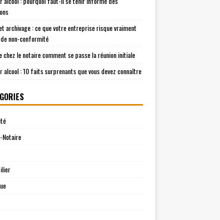
r alcool : pourquoi faut-il se tenir informé des
ions
t archivage : ce que votre entreprise risque vraiment
 de non-conformité
e chez le notaire comment se passe la réunion initiale
r alcool : 10 faits surprenants que vous devez connaître
GORIES
ité
-Notaire
lier
que