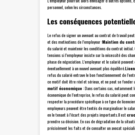
L’employeur pourrait alors envisager d’autres options
personnel, selon les circonstances.
Les conséquences potentielle
Le refus de signer un avenant au contrat de travail pe
et des motivations de l’employeur :
Maintien du contr
du salarié et maintenir les conditions du contrat initial.
tensions si l’employeur insiste sur la nécessité des c
phase de négociation. L’employeur et le salarié peuven
éventuellement à un nouvel avenant plus équilibré.
Lice
refus du salarié entrave le bon fonctionnement de l’entr
ce motif doit être réel et sérieux, et ne peut se fonder
motif économique
: Dans certains cas, notamment l
économique de l’entreprise, le refus du salarié peut co
respecter la procédure spécifique à ce type de licencie
employeurs peuvent être tentés de marginaliser le salari
en le tenant à l’écart des projets importants.Il est
cruc
prendre sa décision. En cas de dégradation de la situat
précisément les faits et de consulter un avocat spéciali