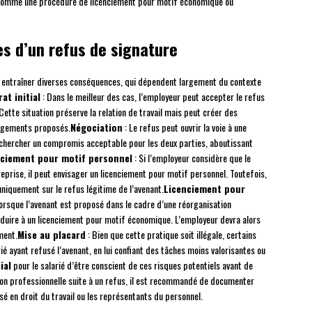
, comme une procédure de licenciement pour motif économique ou
s d’un refus de signature
ut entraîner diverses conséquences, qui dépendent largement du contexte
at initial
: Dans le meilleur des cas, l’employeur peut accepter le refus
 Cette situation préserve la relation de travail mais peut créer des
hangements proposés.
Négociation
: Le refus peut ouvrir la voie à une
t chercher un compromis acceptable pour les deux parties, aboutissant
nciement pour motif personnel
: Si l’employeur considère que le
eprise, il peut envisager un licenciement pour motif personnel. Toutefois,
 uniquement sur le refus légitime de l’avenant.
Licenciement pour
orsque l’avenant est proposé dans le cadre d’une réorganisation
nduire à un licenciement pour motif économique. L’employeur devra alors
ment.
Mise au placard
: Bien que cette pratique soit illégale, certains
é ayant refusé l’avenant, en lui confiant des tâches moins valorisantes ou
ial
pour le salarié d’être conscient de ces risques potentiels avant de
ion professionnelle suite à un refus, il est recommandé de documenter
sé en droit du travail ou les représentants du personnel.