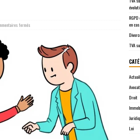
TVA su
évolut
RGPD e
en cas
mmentaires fermés
Divorc
TVA su
CATÉ
Actual
Avocat
Droit
Immobi
Juridi
Loi