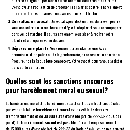
ou votre délégué du personnel du harcèlement dont vous êtes victime.
L’employeur a l’obligation de protéger ses salariés contre le harcèlement
et de prendre les mesures nécessaires pour y mettre fin.
Consultez un avocat
: Un avocat spécialisé en droit du travail pourra
vous conseiller sur la meilleure stratégie à adopter et vous accompagner
dans vos démarches. Il pourra également vous aider à rédiger votre
plainte et à préparer votre dossier.
Déposez une plainte
: Vous pouvez porter plainte auprès du
commissariat de police ou de la gendarmerie, ou adresser un courrier au
Procureur de la République compétent. Votre avocat pourra vous assister
dans cette démarche.
Quelles sont les sanctions encourues
pour harcèlement moral ou sexuel?
Le harcèlement moral et le harcèlement sexuel sont des infractions pénales
punies par la loi. Le
harcèlement moral
est passible de deux ans
d’emprisonnement et de 30 000 euros d’amende (article 222-33-2 du Code
pénal). Le
harcèlement sexuel
est passible d’un an d’emprisonnement et
de 15 000 euros d’amende (article 222-33 du Code pénal). Les peines peuvent