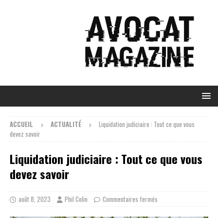
ACCUEIL
ACTUALITÉ
Liquidation judiciaire : Tout ce que vous
devez savoir
Liquidation judiciaire : Tout ce que vous
devez savoir
août 8, 2023
Phil Colin
Commentaires fermés