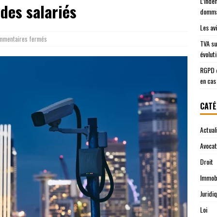
L’inde
 des salariés
domma
Les av
mmentaires fermés
TVA su
évolut
RGPD e
en cas
CATÉ
Actual
Avocat
Droit
Immobi
Juridi
Loi