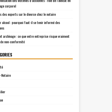
mnisation des victimes d’accidents : rôle de l’avocat en
ge corporel
is des experts sur le divorce chez le notaire
r alcool : pourquoi faut-il se tenir informé des
ions
t archivage : ce que votre entreprise risque vraiment
 de non-conformité
GORIES
ité
-Notaire
lier
que