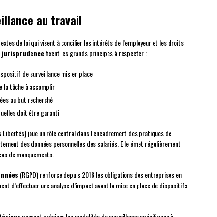
illance au travail
xtes de loi qui visent à concilier les intérêts de l’employeur et les droits
a
jurisprudence
fixent les grands principes à respecter :
ispositif de surveillance mis en place
de la tâche à accomplir
nées au but recherché
duelles doit être garanti
 Libertés) joue un rôle central dans l’encadrement des pratiques de
aitement des données personnelles des salariés. Elle émet régulièrement
 cas de manquements.
onnées
(RGPD) renforce depuis 2018 les obligations des entreprises en
ment d’effectuer une analyse d’impact avant la mise en place de dispositifs
térieur
peuvent préciser les modalités de surveillance spécifiques à