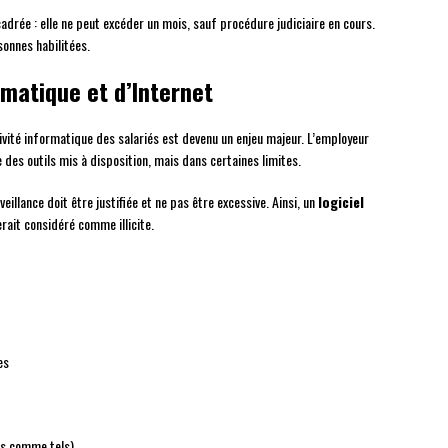
rée : elle ne peut excéder un mois, sauf procédure judiciaire en cours.
sonnes habilitées.
rmatique et d’Internet
tivité informatique des salariés est devenu un enjeu majeur. L’employeur
e des outils mis à disposition, mais dans certaines limites.
veillance doit être justifiée et ne pas être excessive. Ainsi, un
logiciel
erait considéré comme illicite.
es
iés comme tels)