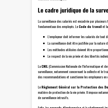
Le cadre juridique de la surve
La surveillance des salariés est encadrée par plusieurs te
fondamentaux des employés. Le
Code du travail
et l
L’employeur doit informer les salariés de tout d
La surveillance doit être justifiée par la nature 
Les méthodes utilisées doivent être proportion
Le respect de la vie privée et des libertés indivi
La
CNIL
(Commission Nationale de l’Informatique et des
surveillance, notamment concernant la collecte et le tr
des recommandations et sanctionne les employeurs en
Le
Règlement Général sur la Protection des D
matière de protection de la vie privée. Il impose notam
de surveillance intrusifs.
Enfin, les
accords d’entreprise
et le
règlement in