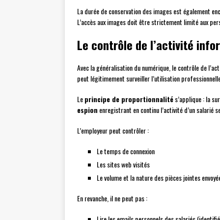
La durée de conservation des images est également encad
L’accès aux images doit être strictement limité aux per
Le contrôle de l’activité info
Avec la généralisation du numérique, le contrôle de l’ac
peut légitimement surveiller l’utilisation professionnell
Le
principe de proportionnalité
s’applique : la sur
espion
enregistrant en continu l’activité d’un salarié s
L’employeur peut contrôler :
Le temps de connexion
Les sites web visités
Le volume et la nature des pièces jointes envoyé
En revanche, il ne peut pas :
Lire les emails personnels des salariés (identif