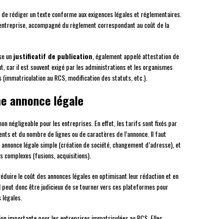
rd de rédiger un texte conforme aux exigences légales et réglementaires.
r l’entreprise, accompagné du règlement correspondant au coût de la
ise un
justificatif de publication
, également appelé attestation de
 car il est souvent exigé par les administrations et les organismes
 (immatriculation au RCS, modification des statuts, etc.).
une annonce légale
n négligeable pour les entreprises. En effet, les tarifs sont fixés par
nts et du nombre de lignes ou de caractères de l’annonce. Il faut
annonce légale simple (création de société, changement d’adresse), et
s complexes (fusions, acquisitions).
réduire le coût des annonces légales en optimisant leur rédaction et en
Il peut donc être judicieux de se tourner vers ces plateformes pour
 légales.
ion importante pour les entreprises immatriculées au RCS. Elles