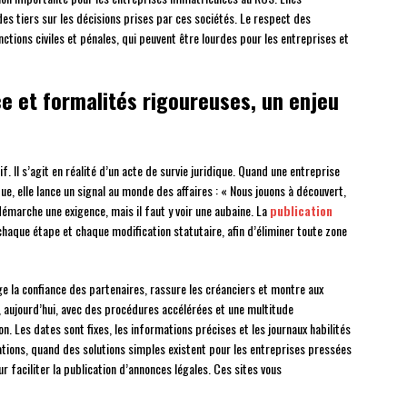
es tiers sur les décisions prises par ces sociétés. Le respect des
nctions civiles et pénales, qui peuvent être lourdes pour les entreprises et
e et formalités rigoureuses, un enjeu
f. Il s’agit en réalité d’un acte de survie juridique. Quand une entreprise
, elle lance un signal au monde des affaires : « Nous jouons à découvert,
émarche une exigence, mais il faut y voir une aubaine. La
publication
haque étape et chaque modification statutaire, afin d’éliminer toute zone
age la confiance des partenaires, rassure les créanciers et montre aux
r, aujourd’hui, avec des procédures accélérées et une multitude
on. Les dates sont fixes, les informations précises et les journaux habilités
ions, quand des solutions simples existent pour les entreprises pressées
ur faciliter la publication d’annonces légales. Ces sites vous