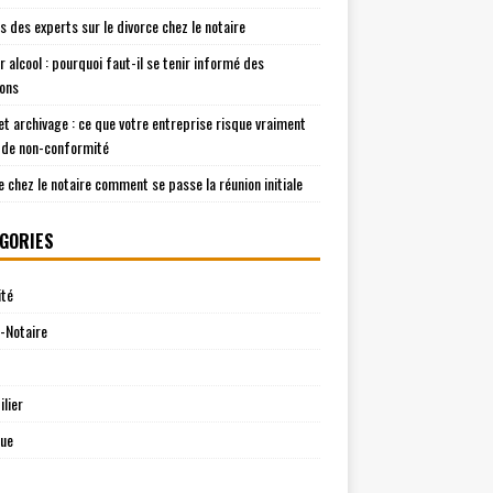
is des experts sur le divorce chez le notaire
r alcool : pourquoi faut-il se tenir informé des
ions
t archivage : ce que votre entreprise risque vraiment
 de non-conformité
e chez le notaire comment se passe la réunion initiale
GORIES
ité
-Notaire
lier
que