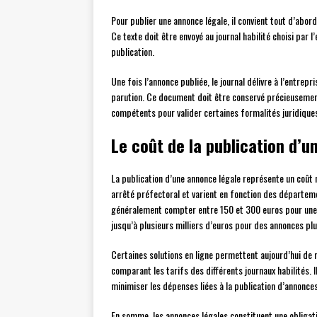
Pour publier une annonce légale, il convient tout d’abo
Ce texte doit être envoyé au journal habilité choisi pa
publication.
Une fois l’annonce publiée, le journal délivre à l’entrepr
parution. Ce document doit être conservé précieusement,
compétents pour valider certaines formalités juridiques
Le coût de la publication d’
La publication d’une annonce légale représente un coût no
arrêté préfectoral et varient en fonction des départeme
généralement compter entre 150 et 300 euros pour une 
jusqu’à plusieurs milliers d’euros pour des annonces plu
Certaines solutions en ligne permettent aujourd’hui de 
comparant les tarifs des différents journaux habilités. 
minimiser les dépenses liées à la publication d’annonces
En somme, les annonces légales constituent une obligat