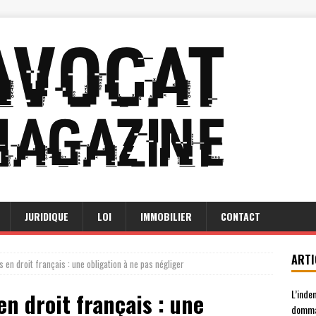
JURIDIQUE
LOI
IMMOBILIER
CONTACT
ARTI
 en droit français : une obligation à ne pas négliger
L’inde
n droit français : une
domma