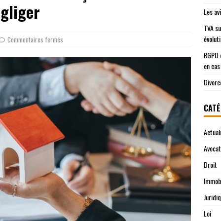
égliger
Les av
TVA su
évolut
Commentaires fermés
RGPD e
en cas
Divorc
CATÉ
Actual
Avocat
Droit
Immobi
Juridi
Loi