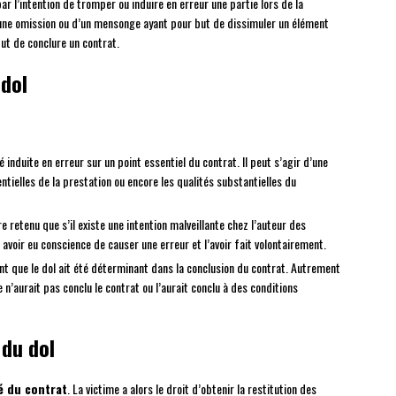
r l’intention de tromper ou induire en erreur une partie lors de la
 d’une omission ou d’un mensonge ayant pour but de dissimuler un élément
ut de conclure un contrat.
 dol
é induite en erreur sur un point essentiel du contrat. Il peut s’agir d’une
entielles de la prestation ou encore les qualités substantielles du
e retenu que s’il existe une intention malveillante chez l’auteur des
 avoir eu conscience de causer une erreur et l’avoir fait volontairement.
nt que le dol ait été déterminant dans la conclusion du contrat. Autrement
n’aurait pas conclu le contrat ou l’aurait conclu à des conditions
du dol
té du contrat
. La victime a alors le droit d’obtenir la restitution des