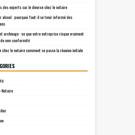
is des experts sur le divorce chez le notaire
r alcool : pourquoi faut-il se tenir informé des
ions
t archivage : ce que votre entreprise risque vraiment
 de non-conformité
e chez le notaire comment se passe la réunion initiale
GORIES
ité
-Notaire
lier
que