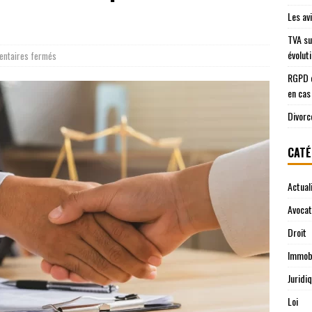
Les av
TVA su
évolut
ntaires fermés
RGPD e
en cas
Divorc
CATÉ
Actual
Avocat
Droit
Immobi
Juridi
Loi