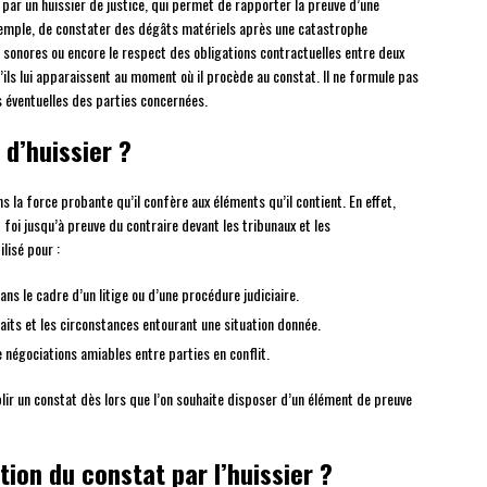
 par un huissier de justice, qui permet de rapporter la preuve d’une
exemple, de constater des dégâts matériels après une catastrophe
s sonores ou encore le respect des obligations contractuelles entre deux
qu’ils lui apparaissent au moment où il procède au constat. Il ne formule pas
s éventuelles des parties concernées.
 d’huissier ?
s la force probante qu’il confère aux éléments qu’il contient. En effet,
t foi jusqu’à preuve du contraire devant les tribunaux et les
ilisé pour :
ans le cadre d’un litige ou d’une procédure judiciaire.
faits et les circonstances entourant une situation donnée.
 négociations amiables entre parties en conflit.
blir un constat dès lors que l’on souhaite disposer d’un élément de preuve
ion du constat par l’huissier ?