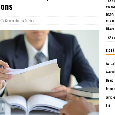
TVA su
ions
évolut
RGPD e
en cas
Commentaires fermés
Divorc
TVA su
CATÉ
Actual
Avocat
Droit
Immobi
Juridi
Loi