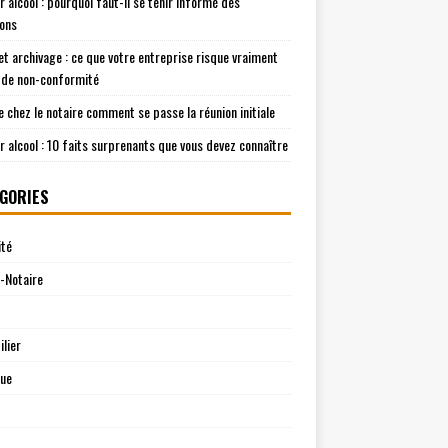
r alcool : pourquoi faut-il se tenir informé des
ions
t archivage : ce que votre entreprise risque vraiment
 de non-conformité
e chez le notaire comment se passe la réunion initiale
r alcool : 10 faits surprenants que vous devez connaître
GORIES
ité
-Notaire
lier
que