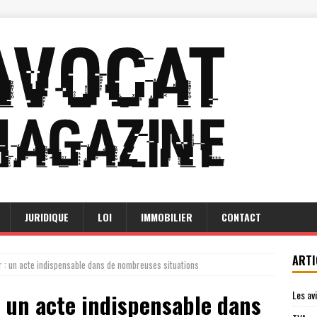
JURIDIQUE
LOI
IMMOBILIER
CONTACT
ARTI
er : un acte indispensable dans de nombreuses situations
Les av
: un acte indispensable dans