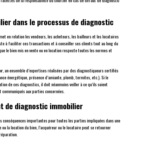
 facettes de la responsabilité du courtier en cas de défaut de diagnostic
lier dans le processus de diagnostic
et en relation les vendeurs, les acheteurs, les bailleurs et les locataires
e à faciliter ces transactions et à conseiller ses clients tout au long du
ue le bien mis en vente ou en location respecte toutes les normes et
er
, un ensemble d’expertises réalisées par des diagnostiqueurs certifiés
ance énergétique, présence d’amiante, plomb, termites, etc.). Si le
ion de ces diagnostics, il doit néanmoins veiller à ce qu’ils soient
ent communiqués aux parties concernées.
t de diagnostic immobilier
s conséquences importantes pour toutes les parties impliquées dans une
ou la location du bien, l’acquéreur ou le locataire peut se retourner
 réparation.