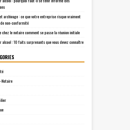
r alcool : pourquoi faut-il se tenir informé des
ions
t archivage : ce que votre entreprise risque vraiment
 de non-conformité
e chez le notaire comment se passe la réunion initiale
r alcool : 10 faits surprenants que vous devez connaître
GORIES
ité
-Notaire
lier
que