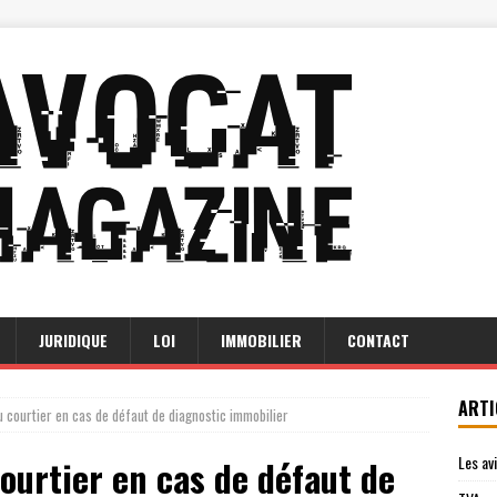
JURIDIQUE
LOI
IMMOBILIER
CONTACT
ARTI
u courtier en cas de défaut de diagnostic immobilier
Les av
ourtier en cas de défaut de