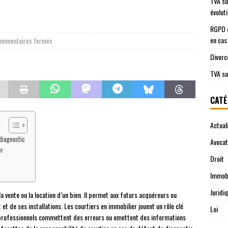
TVA su
évolut
RGPD e
en cas
ommentaires fermés
Divorc
TVA su
CATÉ
Actual
diagnostic
Avocat
er
Droit
Immobi
Juridi
a vente ou la location d’un bien. Il permet aux futurs acquéreurs ou
 et de ses installations. Les courtiers en immobilier jouent un rôle clé
Loi
 professionnels commettent des erreurs ou omettent des informations