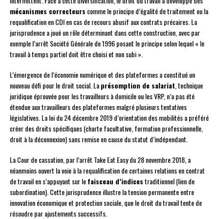
intermittent. Face à cette diversification, le droit du travail a développé des
mécanismes correcteurs
comme le principe d’égalité de traitement ou la
requalification en CDI en cas de recours abusif aux contrats précaires. La
jurisprudence a joué un rôle déterminant dans cette construction, avec par
exemple l’arrêt Société Générale de 1996 posant le principe selon lequel « le
travail à temps partiel doit être choisi et non subi ».
L’émergence de l’économie numérique et des plateformes a constitué un
nouveau défi pour le droit social. La
présomption de salariat
, technique
juridique éprouvée pour les travailleurs à domicile ou les VRP, n’a pas été
étendue aux travailleurs des plateformes malgré plusieurs tentatives
législatives. La loi du 24 décembre 2019 d’orientation des mobilités a préféré
créer des droits spécifiques (charte facultative, formation professionnelle,
droit à la déconnexion) sans remise en cause du statut d’indépendant.
La Cour de cassation, par l’arrêt Take Eat Easy du 28 novembre 2018, a
néanmoins ouvert la voie à la requalification de certaines relations en contrat
de travail en s’appuyant sur le
faisceau d’indices
traditionnel (lien de
subordination). Cette jurisprudence illustre la tension permanente entre
innovation économique et protection sociale, que le droit du travail tente de
résoudre par ajustements successifs.