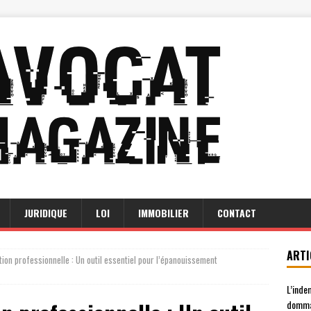
JURIDIQUE
LOI
IMMOBILIER
CONTACT
ARTI
ation professionnelle : Un outil essentiel pour l’épanouissement
L’inde
domma