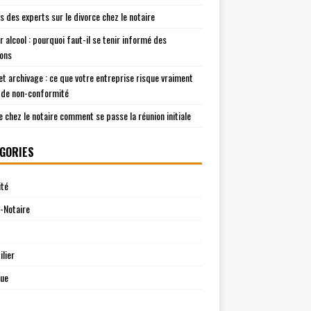
is des experts sur le divorce chez le notaire
r alcool : pourquoi faut-il se tenir informé des
ions
t archivage : ce que votre entreprise risque vraiment
 de non-conformité
e chez le notaire comment se passe la réunion initiale
GORIES
ité
-Notaire
lier
que