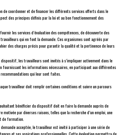
on de coordonner et de financer les différents services offerts dans le
espect des principes définis par la loi et au bon fonctionnement des
 fournir les services d’évaluation des compétences, de découverte des
ravailleurs qui en font la demande. Ces organismes sont agréés par
hier des charges précis pour garantir la qualité et la pertinence de leurs
 dispositif, les travailleurs sont invités à s’impliquer activement dans le
 fournissant les informations nécessaires, en participant aux différentes
 recommandations qui leur sont faites.
haque travailleur doit remplir certaines conditions et suivre un parcours
 souhaitant bénéficier du dispositif doit en faire la demande auprès de
motivée par diverses raisons, telles que la recherche d’un emploi, une
et de formation.
a demande acceptée, le travailleur est invité à participer à une série de
étences et ses aspirations professionnelles. Cette évaluation permettra de