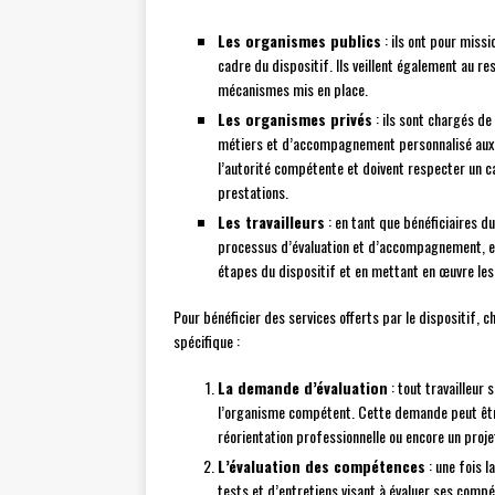
Les organismes publics
: ils ont pour missi
cadre du dispositif. Ils veillent également au r
mécanismes mis en place.
Les organismes privés
: ils sont chargés de
métiers et d’accompagnement personnalisé aux t
l’autorité compétente et doivent respecter un ca
prestations.
Les travailleurs
: en tant que bénéficiaires du
processus d’évaluation et d’accompagnement, en
étapes du dispositif et en mettant en œuvre les
Pour bénéficier des services offerts par le dispositif, c
spécifique :
La demande d’évaluation
: tout travailleur
l’organisme compétent. Cette demande peut être 
réorientation professionnelle ou encore un proj
L’évaluation des compétences
: une fois l
tests et d’entretiens visant à évaluer ses comp