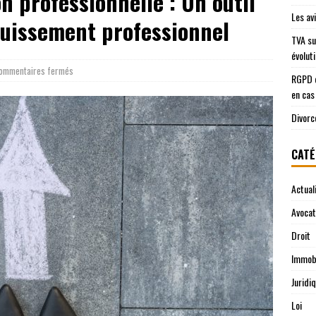
on professionnelle : Un outil
Les av
ouissement professionnel
TVA su
évolut
ommentaires fermés
RGPD e
en cas
Divorc
CATÉ
Actual
Avocat
Droit
Immobi
Juridi
Loi