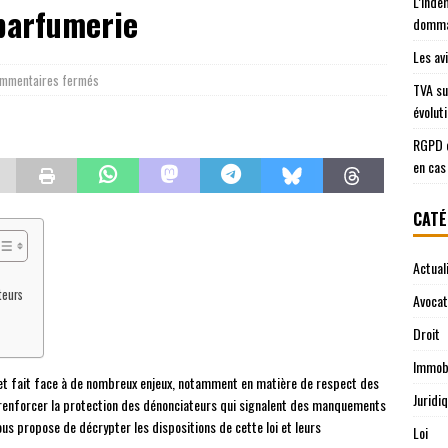
L’inde
 parfumerie
domma
Les av
mmentaires fermés
TVA su
évolut
RGPD e
en cas
CATÉ
Actual
teurs
Avocat
Droit
Immobi
 et fait face à de nombreux enjeux, notamment en matière de respect des
Juridi
t renforcer la protection des dénonciateurs qui signalent des manquements
vous propose de décrypter les dispositions de cette loi et leurs
Loi