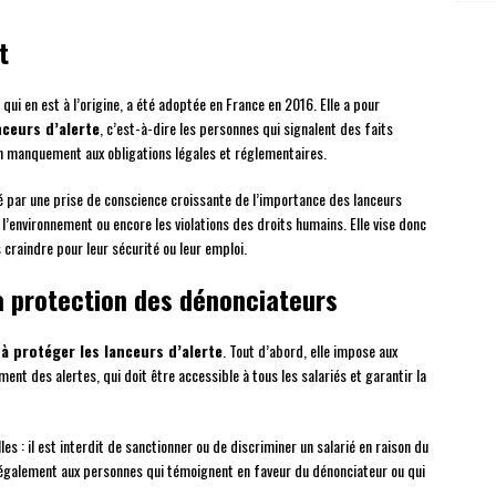
t
ui en est à l’origine, a été adoptée en France en 2016. Elle a pour
nceurs d’alerte
, c’est-à-dire les personnes qui signalent des faits
un manquement aux obligations légales et réglementaires.
ué par une prise de conscience croissante de l’importance des lanceurs
à l’environnement ou encore les violations des droits humains. Elle vise donc
craindre pour leur sécurité ou leur emploi.
la protection des dénonciateurs
 à protéger les lanceurs d’alerte
. Tout d’abord, elle impose aux
ent des alertes, qui doit être accessible à tous les salariés et garantir la
lles : il est interdit de sanctionner ou de discriminer un salarié en raison du
nd également aux personnes qui témoignent en faveur du dénonciateur ou qui