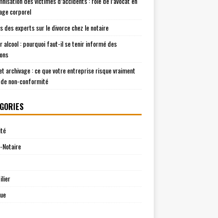
mnisation des victimes d’accidents : rôle de l’avocat en
ge corporel
is des experts sur le divorce chez le notaire
r alcool : pourquoi faut-il se tenir informé des
ions
t archivage : ce que votre entreprise risque vraiment
 de non-conformité
GORIES
ité
-Notaire
lier
que