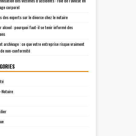
mnisation des victimes d’accidents : rôle de l’avocat en
ge corporel
is des experts sur le divorce chez le notaire
r alcool : pourquoi faut-il se tenir informé des
ions
t archivage : ce que votre entreprise risque vraiment
 de non-conformité
GORIES
ité
-Notaire
lier
que