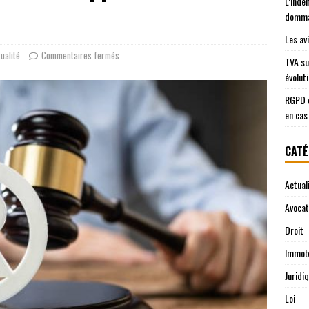
L’inde
domma
Les av
ualité
Commentaires fermés
TVA su
évolut
RGPD e
en cas
CATÉ
Actual
Avocat
Droit
Immobi
Juridi
Loi