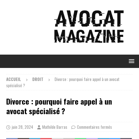
ACCUEIL
DROIT
Divorce : pourquoi faire appel à un avocat
spécialisé ?
Divorce : pourquoi faire appel à un
avocat spécialisé ?
juin 28, 2024
Mathilde Barras
Commentaires fermés