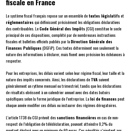
fiscale en France
Le système fiscal français repose sur un ensemble de
textes législatifs
et
réglementaires
qui définissent précisément les obligations déclaratives
des contribuables. Le
Code Général des Impôts
(CGI) constitue le socle
principal de ces dispositions, complété par de nombreuses instructions
fiscales et bulletins officiels publiés par la
Direction Générale des
Finances Publiques
(DGFiP). Ces textes déterminent non seulement la
nature des informations à déclarer, mais fixent avec précision les échéances à
respecter.
Pour les entreprises, les délais varient selon leur régime fiscal, leur taille et la
nature des impôts concernés. Ainsi, les déclarations de
TVA
suivent
généralement un rythme mensuel ou trimestriel, tandis que les déclarations
de résultats obéissent à un calendrier annuel avec des dates butoirs
spécifiques selon la forme juridique de l’entreprise. La
loi de finances
peut
chaque année modifier ces délais ou instaurer des régimes dérogatoires.
L’article 1738 du CGI prévoit des
sanctions financières
en cas de non-
respect de l’obligation de télédéclaration, pouvant atteindre 0,2% du
montant déclaré avec un minimum de 60 euros. Ces pénalités s’ajoutent aux