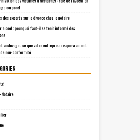
mnisation des victimes d’accidents : rôle de l’avocat en
ge corporel
is des experts sur le divorce chez le notaire
r alcool : pourquoi faut-il se tenir informé des
ions
t archivage : ce que votre entreprise risque vraiment
 de non-conformité
GORIES
ité
-Notaire
lier
que