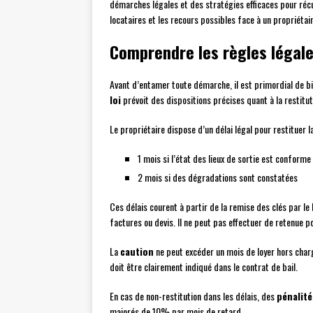
démarches légales et des stratégies efficaces pour récup
locataires et les recours possibles face à un propriétair
Comprendre les règles légale
Avant d’entamer toute démarche, il est primordial de bie
loi
prévoit des dispositions précises quant à la restitu
Le propriétaire dispose d’un délai légal pour restituer la
1 mois si l’état des lieux de sortie est conforme 
2 mois si des dégradations sont constatées
Ces délais courent à partir de la remise des clés par le l
factures ou devis. Il ne peut pas effectuer de retenue 
La
caution
ne peut excéder un mois de loyer hors char
doit être clairement indiqué dans le contrat de bail.
En cas de non-restitution dans les délais, des
pénalité
majorés de 10% par mois de retard.