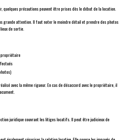
ir, quelques précautions peuvent être prises dès le début de la location.
lus grande attention. Il faut noter le moindre détail et prendre des photos
lieux de sortie.
 propriétaire
ffectués
photos)
réalisé avec la même rigueur. En cas de désaccord avec le propriétaire, il
 document.
tion juridique couvrant les litiges locatifs. Il peut être judicieux de
ut également sécuriser la relation locative. Elle couvre les impayés de