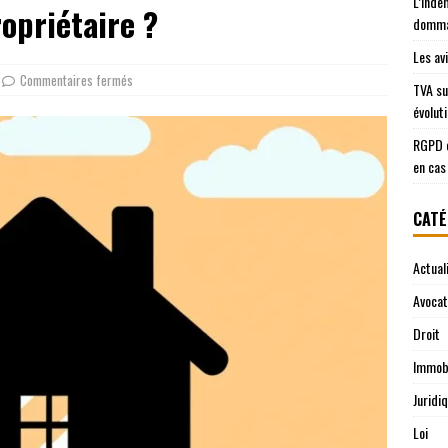
L’inde
ropriétaire ?
domma
Les av
Commentaires fermés
TVA su
évolut
RGPD e
en cas
CATÉ
Actual
Avocat
Droit
Immobi
Juridi
Loi