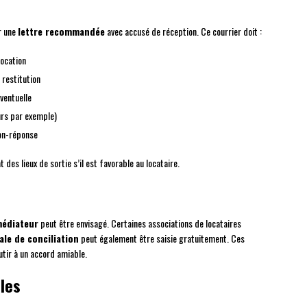
r une
lettre recommandée
avec accusé de réception. Ce courrier doit :
location
 restitution
ventuelle
ours par exemple)
non-réponse
at des lieux de sortie s’il est favorable au locataire.
édiateur
peut être envisagé. Certaines associations de locataires
le de conciliation
peut également être saisie gratuitement. Ces
utir à un accord amiable.
les