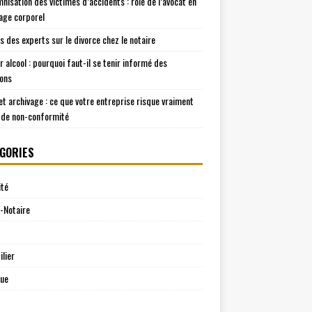
mnisation des victimes d’accidents : rôle de l’avocat en
ge corporel
is des experts sur le divorce chez le notaire
r alcool : pourquoi faut-il se tenir informé des
ions
t archivage : ce que votre entreprise risque vraiment
 de non-conformité
GORIES
ité
-Notaire
lier
que