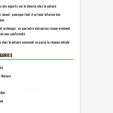
is des experts sur le divorce chez le notaire
r alcool : pourquoi faut-il se tenir informé des
ions
t archivage : ce que votre entreprise risque vraiment
 de non-conformité
e chez le notaire comment se passe la réunion initiale
GORIES
ité
-Notaire
lier
que