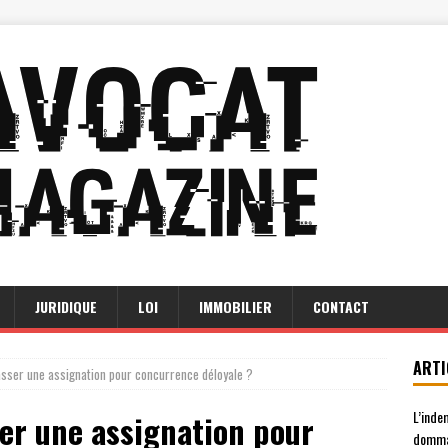
JURIDIQUE
LOI
IMMOBILIER
CONTACT
ARTI
sser une assignation pour concurrence déloyale ?
L’inde
er une assignation pour
domma