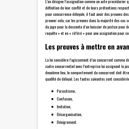
L’on désigne l’assignation comme un acte procédurier qu
définition de leur conflit et de leurs prétentions respe
pour concurrence déloyale, il faut avoir des preuves des
prouver cela, car les preuves dans la majorité des cas se
du juge pour la descente d’un huissier de justice pour 
requête » et en « référé » pour une assignation pour co
Les preuves à mettre en ava
La loi considère l’agissement d’un concurrent comme dél
cadre concurrentiel avec l’entreprise lui assignant la ju
deuxième lieu, le comportement du concurrent doit être
qualifié de déloyal. Les fautes suivantes sont considér
Parasitisme,
Confusion,
Imitation,
Désorganisation,
Dénigrement.