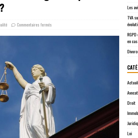
 ?
Les av
TVA su
évolut
alité
Commentaires fermés
RGPD e
en cas
Divorc
CATÉ
Actual
Avocat
Droit
Immobi
Juridi
Loi