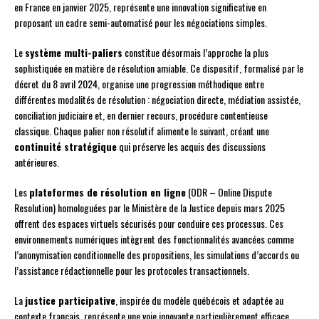
en France en janvier 2025, représente une innovation significative en
proposant un cadre semi-automatisé pour les négociations simples.
Le
système multi-paliers
constitue désormais l’approche la plus
sophistiquée en matière de résolution amiable. Ce dispositif, formalisé par le
décret du 8 avril 2024, organise une progression méthodique entre
différentes modalités de résolution : négociation directe, médiation assistée,
conciliation judiciaire et, en dernier recours, procédure contentieuse
classique. Chaque palier non résolutif alimente le suivant, créant une
continuité stratégique
qui préserve les acquis des discussions
antérieures.
Les
plateformes de résolution en ligne
(ODR – Online Dispute
Resolution) homologuées par le Ministère de la Justice depuis mars 2025
offrent des espaces virtuels sécurisés pour conduire ces processus. Ces
environnements numériques intègrent des fonctionnalités avancées comme
l’anonymisation conditionnelle des propositions, les simulations d’accords ou
l’assistance rédactionnelle pour les protocoles transactionnels.
La
justice participative
, inspirée du modèle québécois et adaptée au
contexte français, représente une voie innovante particulièrement efficace