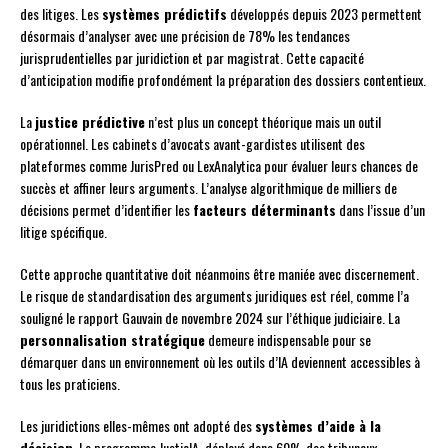
des litiges. Les
systèmes prédictifs
développés depuis 2023 permettent
désormais d’analyser avec une précision de 78% les tendances
jurisprudentielles par juridiction et par magistrat. Cette capacité
d’anticipation modifie profondément la préparation des dossiers contentieux.
La
justice prédictive
n’est plus un concept théorique mais un outil
opérationnel. Les cabinets d’avocats avant-gardistes utilisent des
plateformes comme JurisPred ou LexAnalytica pour évaluer leurs chances de
succès et affiner leurs arguments. L’analyse algorithmique de milliers de
décisions permet d’identifier les
facteurs déterminants
dans l’issue d’un
litige spécifique.
Cette approche quantitative doit néanmoins être maniée avec discernement.
Le risque de standardisation des arguments juridiques est réel, comme l’a
souligné le rapport Gauvain de novembre 2024 sur l’éthique judiciaire. La
personnalisation stratégique
demeure indispensable pour se
démarquer dans un environnement où les outils d’IA deviennent accessibles à
tous les praticiens.
Les juridictions elles-mêmes ont adopté des
systèmes d’aide à la
décision
. Le programme JusticIA, déployé dans 60% des tribunaux