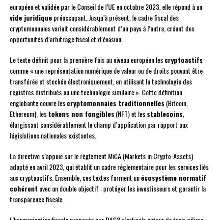
européen et validée par le Conseil de l’UE en octobre 2023, elle répond à un
vide juridique
préoccupant. Jusqu’à présent, le cadre fiscal des
cryptomonnaies variait considérablement d’un pays à l’autre, créant des
opportunités d’arbitrage fiscal et d’évasion.
Le texte définit pour la première fois au niveau européen les
cryptoactifs
comme « une représentation numérique de valeur ou de droits pouvant être
transférée et stockée électroniquement, en utilisant la technologie des
registres distribués ou une technologie similaire ». Cette définition
englobante couvre les
cryptomonnaies traditionnelles
(Bitcoin,
Ethereum), les
tokens non fongibles
(NFT) et les
stablecoins
,
élargissant considérablement le champ d’application par rapport aux
législations nationales existantes.
La directive s’appuie sur le règlement MiCA (Markets in Crypto-Assets)
adopté en avril 2023, qui établit un cadre réglementaire pour les services liés
aux cryptoactifs. Ensemble, ces textes forment un
écosystème normatif
cohérent
avec un double objectif : protéger les investisseurs et garantir la
transparence fiscale.
L’harmonisation fiscale proposée par DAC8 s’articule autour de trois piliers