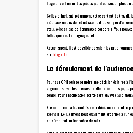
litige et de fournir des pièces justificatives en plusieur
Celles-ci incluent notamment votre contrat de travail, l
médicaux en cas de retentissement psychique d’un compo
etc.), voire en cas de dommages corporels. Vous pouvez 
telles que des témoignages, etc.
Actuellement, il est possible de saisir les prud’hommes
sur
litige.fr
.
Le déroulement de l’audienc
Pour que CPH puisse prendre une décision éclairée à l’i
arguments avec les preuves qu’elle détient. Les juges
temps et une notification écrite sera envoyée au plaign
Elle comprendra les motifs de la décision qui peut imp
exemple. Le jugement peut également ordonner à l’un ou l
ait d’implication financière directe.
Enfin, la notification inclut aussi les modalités de conte