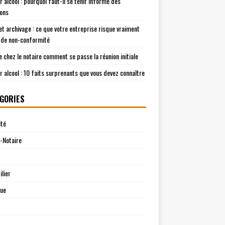
r alcool : pourquoi faut-il se tenir informé des
ions
t archivage : ce que votre entreprise risque vraiment
 de non-conformité
e chez le notaire comment se passe la réunion initiale
r alcool : 10 faits surprenants que vous devez connaître
GORIES
ité
-Notaire
lier
que