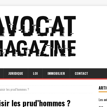
JURIDIQUE
LOI
IMMOBILIER
CONTACT
ARTI
aisir les prud’hommes ?
Les av
sir les prud’hommes ?