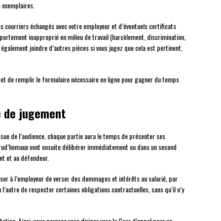
s exemplaires.
es courriers échangés avec votre employeur et d’éventuels certificats
rtement inapproprié en milieu de travail (harcèlement, discrimination,
également joindre d’autres pièces si vous jugez que cela est pertinent,
 et de remplir le formulaire nécessaire en ligne pour gagner du temps
e de jugement
ssue de l’audience, chaque partie aura le temps de présenter ses
 prud’homaux vont ensuite délibérer immédiatement ou dans un second
ant et au défendeur.
oser à l’employeur de verser des dommages et intérêts au salarié, par
’autre de respecter certaines obligations contractuelles, sans qu’il n’y
station. Ainsi, vous pourrez vous diriger vers la Cour d’appel pour un