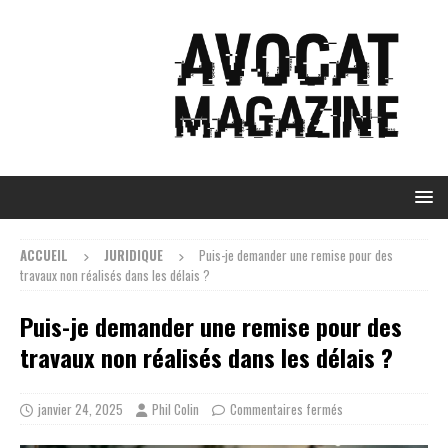
ACCUEIL
JURIDIQUE
Puis-je demander une remise pour des
travaux non réalisés dans les délais ?
Puis-je demander une remise pour des
travaux non réalisés dans les délais ?
janvier 24, 2025
Phil Colin
Commentaires fermés