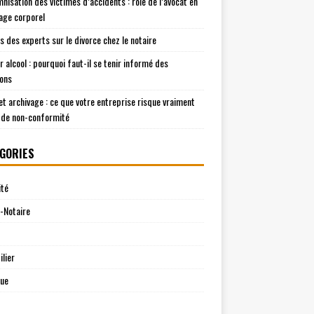
mnisation des victimes d’accidents : rôle de l’avocat en
ge corporel
is des experts sur le divorce chez le notaire
r alcool : pourquoi faut-il se tenir informé des
ions
t archivage : ce que votre entreprise risque vraiment
 de non-conformité
GORIES
ité
-Notaire
lier
que