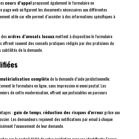
des
cours d’appel
proposent également le formulaire en
re page web où figurent les documents nécessaires aux différentes
rement utile car elle permet d’accéder à des informations spécifiques à
s des
ordres d’avocats locaux
mettent à disposition le formulaire
es offrent souvent des conseils pratiques rédigés par des praticiens du
s subtilités de la demande.
ifiées
matérialisation complète
de la demande d’aide juridictionnelle.
ment le formulaire en ligne, sans impression ni envoi postal. Les
onniers de cette modernisation, offrant aux justiciables un parcours
ntages :
gain de temps
,
réduction des risques d’erreur
grâce aux
ssier. Les demandeurs reçoivent des notifications par email à chaque
cisément l’avancement de leur demande.
ecter sur le portail dédié de votre juridiction avec vos identifiants France