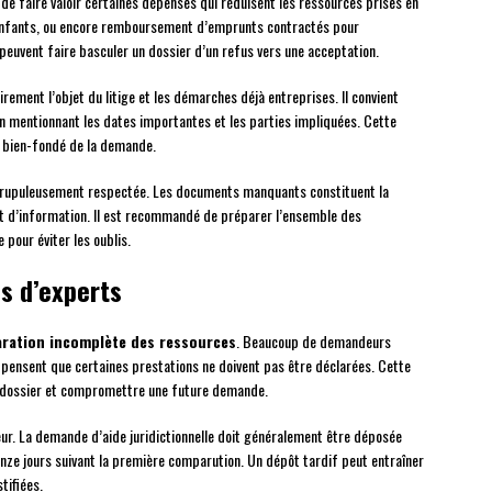
 de faire valoir certaines dépenses qui réduisent les ressources prises en
’enfants, ou encore remboursement d’emprunts contractés pour
 peuvent faire basculer un dossier d’un refus vers une acceptation.
irement l’objet du litige et les démarches déjà entreprises. Il convient
en mentionnant les dates importantes et les parties impliquées. Cette
le bien-fondé de la demande.
crupuleusement respectée. Les documents manquants constituent la
 d’information. Il est recommandé de préparer l’ensemble des
 pour éviter les oublis.
ls d’experts
aration incomplète des ressources
. Beaucoup de demandeurs
 pensent que certaines prestations ne doivent pas être déclarées. Cette
du dossier et compromettre une future demande.
ur. La demande d’aide juridictionnelle doit généralement être déposée
uinze jours suivant la première comparution. Un dépôt tardif peut entraîner
tifiées.