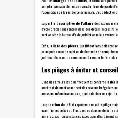
Pour les
charges déductibles
, le formulaire permet
compte : pension alimentaire versée, frais de garde d
l’acquisition de la résidence principale. Ces déductions
La
partie descriptive de l’affaire
doit expliquer cla
d’être précis sans rentrer dans des détails excessifs, 
section aide le bureau d’aide juridictionnelle à évaluer 
Enfin, la
liste des pièces justificatives
doit être s
principale cause de rejet ou de demande de complément
justificatifs avant de commencer à remplir le formulaire
Les pièges à éviter et consei
L’une des erreurs les plus fréquentes concerne la
décl
omettent de mentionner certains revenus irréguliers ou
omission, même involontaire, peut entraîner un rejet 
La
question du délai
représente un autre piège maje
avant l’introduction de l’instance ou dans un délai de q
un refus, sauf circonstances exceptionnelles dûment jus