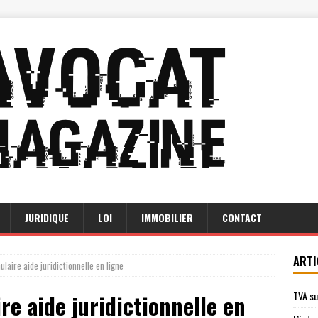
JURIDIQUE
LOI
IMMOBILIER
CONTACT
ARTI
laire aide juridictionnelle en ligne
TVA su
re aide juridictionnelle en