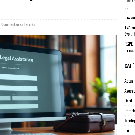
L’inde
domma
Les av
Commentaires fermés
TVA su
évolut
RGPD e
en cas
CATÉ
Actual
Avocat
Droit
Immobi
Juridi
Loi