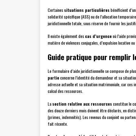
Certaines
situations particulières
bénéficient d’une
solidarité spécifique (ASS) ou de l’allocation temporai
juridictionnelle totale, sous réserve de fournir les justi
Il existe également des
cas d’urgence
où l’aide prov
matière de violences conjugales, d’expulsion locative o
Guide pratique pour remplir 
Le formulaire d’aide juridictionnelle se compose de plus
partie
concerne l’identité du demandeur et sa situation 
adresse actuelle et sa situation matrimoniale, car ces
calcul des ressources.
La
section relative aux ressources
constitue le cœ
des douze derniers mois doivent être déclarés, en disti
(primes, indemnités). Les revenus du conjoint ou parte
fait récente.