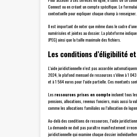
Connect ou en créant un compte spécifique. Le formulaire
contextuelle pour expliquer chaque champ à renseigner.
Il est important de noter que même dans le cadre d’une 
numérisées et jointes au dossier. La plateforme indique
JPEG) ainsi que la taille maximale des fichiers.
Les conditions d’éligibilité e
L’aide juridictionnelle n’est pas accordée automatique
2024, le plafond mensuel de ressources s’élève à 1 043 e
et à 1 564 euros pour l’aide partielle. Ces montants son
Les
ressources prises en compte
incluent tous le
pensions, allocations, revenus fonciers, mais aussi la v
comme les allocations familiales ou l’allocation de loge
Au-delà des conditions de ressources, l’aide juridiction
La demande ne doit pas paraître manifestement irrecev
juridictionnelle qui examine chaque dossier individuelle