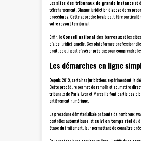
Les
sites des tribunaux de grande instance
et 
téléchargement. Chaque juridiction dispose de sa prop
procédures. Cette approche locale peut être particuliè
votre ressort territorial.
Enfin, le
Conseil national des barreaux
et les site
d’aide juridictionnelle. Ces plateformes professionnell
droit, ce qui peut s’avérer précieux pour comprendre le
Les démarches en ligne simpl
Depuis 2019, certaines juridictions expérimentent la
dé
Cette procédure permet de remplir et soumettre directe
tribunaux de Paris, Lyon et Marseille font partie des pi
entièrement numérique.
La procédure dématérialisée présente de nombreux ava
contrôles automatiques, et
suivi en temps réel
du do
étape du traitement, leur permettant de connaître pré
Pour accéder à ces services en ligne, il suffit de se conn