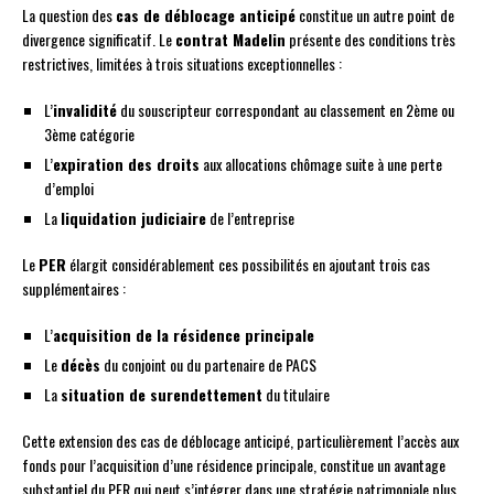
La question des
cas de déblocage anticipé
constitue un autre point de
divergence significatif. Le
contrat Madelin
présente des conditions très
restrictives, limitées à trois situations exceptionnelles :
L’
invalidité
du souscripteur correspondant au classement en 2ème ou
3ème catégorie
L’
expiration des droits
aux allocations chômage suite à une perte
d’emploi
La
liquidation judiciaire
de l’entreprise
Le
PER
élargit considérablement ces possibilités en ajoutant trois cas
supplémentaires :
L’
acquisition de la résidence principale
Le
décès
du conjoint ou du partenaire de PACS
La
situation de surendettement
du titulaire
Cette extension des cas de déblocage anticipé, particulièrement l’accès aux
fonds pour l’acquisition d’une résidence principale, constitue un avantage
substantiel du PER qui peut s’intégrer dans une stratégie patrimoniale plus