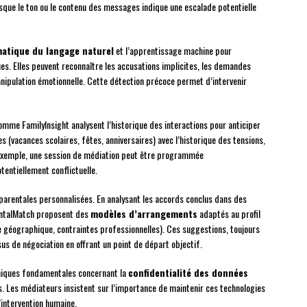
sque le ton ou le contenu des messages indique une escalade potentielle
atique du langage naturel
et l’apprentissage machine pour
s. Elles peuvent reconnaître les accusations implicites, les demandes
nipulation émotionnelle. Cette détection précoce permet d’intervenir
mme FamilyInsight analysent l’historique des interactions pour anticiper
s (vacances scolaires, fêtes, anniversaires) avec l’historique des tensions,
r exemple, une session de médiation peut être programmée
entiellement conflictuelle.
 parentales personnalisées. En analysant les accords conclus dans des
rentalMatch proposent des
modèles d’arrangements
adaptés au profil
e géographique, contraintes professionnelles). Ces suggestions, toujours
us de négociation en offrant un point de départ objectif.
éthiques fondamentales concernant la
confidentialité des données
s. Les médiateurs insistent sur l’importance de maintenir ces technologies
’intervention humaine.