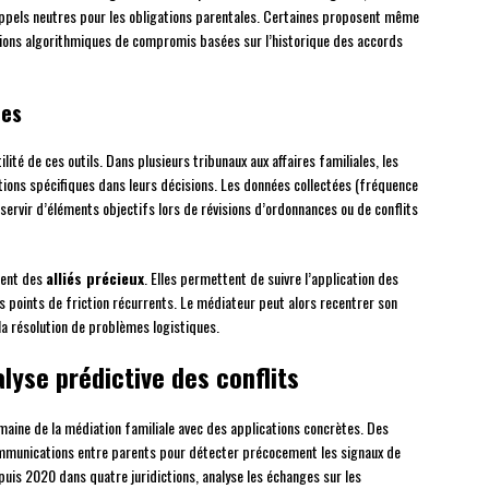
appels neutres pour les obligations parentales. Certaines proposent même
tions algorithmiques de compromis basées sur l’historique des accords
res
lité de ces outils. Dans plusieurs tribunaux aux affaires familiales, les
tions spécifiques dans leurs décisions. Les données collectées (fréquence
ervir d’éléments objectifs lors de révisions d’ordonnances ou de conflits
nent des
alliés précieux
. Elles permettent de suivre l’application des
es points de friction récurrents. Le médiateur peut alors recentrer son
 la résolution de problèmes logistiques.
nalyse prédictive des conflits
omaine de la médiation familiale avec des applications concrètes. Des
mmunications entre parents pour détecter précocement les signaux de
uis 2020 dans quatre juridictions, analyse les échanges sur les