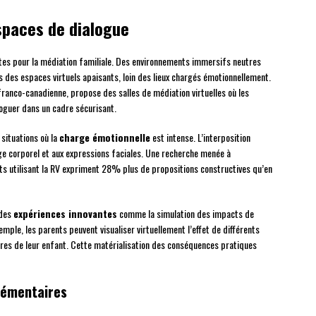
espaces de dialogue
tes pour la médiation familiale. Des environnements immersifs neutres
 des espaces virtuels apaisants, loin des lieux chargés émotionnellement.
anco-canadienne, propose des salles de médiation virtuelles où les
loguer dans un cadre sécurisant.
situations où la
charge émotionnelle
est intense. L’interposition
age corporel et aux expressions faciales. Une recherche menée à
ts utilisant la RV expriment 28% plus de propositions constructives qu’en
 des
expériences innovantes
comme la simulation des impacts de
emple, les parents peuvent visualiser virtuellement l’effet de différents
es de leur enfant. Cette matérialisation des conséquences pratiques
lémentaires