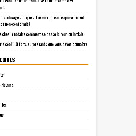
r alcool : pourquoi faut-il se tenir informé des
ions
t archivage : ce que votre entreprise risque vraiment
 de non-conformité
e chez le notaire comment se passe la réunion initiale
r alcool : 10 faits surprenants que vous devez connaître
GORIES
ité
-Notaire
lier
que