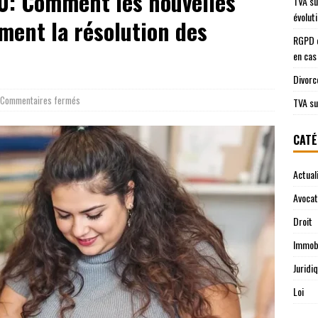
.0: Comment les nouvelles
TVA su
évolut
ment la résolution des
RGPD e
en cas
Divorc
Commentaires fermés
TVA su
CATÉ
Actual
Avocat
Droit
Immobi
Juridi
Loi