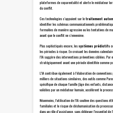
plateformes de coparentalité et alerte le médiateur lor
du conflit.
Ces technologies s’appuient sur le
traitement autom
identifier les schémas communicationnels problématique
formulées de manière agressive ou les tentatives de ma
avant que le conflit ne s’envenime.
Plus sophistiqués encore, les
systèmes prédictifs
co
les périodes à risque. En croisant les données calendaire
l’IA suggère des interventions préventives ciblées. Pa
stratégiquement avant une période identifiée comme pot
L’IA contribue également à l’élaboration de conventions
milliers de situations similaires, des outils comme Pa
spécifique de chaque famille (âge des enfants, distanc
validées par un médiateur humain, accélèrent le process
Néanmoins, l’utilisation de l’IA soulève des questions 
familiales et le risque de déshumanisation du processu
dans un rôle d’assistance, sans déléguer l’essentiel de l