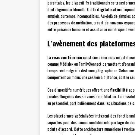
parentales, les dispositifs traditionnels se transformen
d’intelligence artificielle. Cette
digitalisation
répond 
emplois du temps incompatibles. Au-delà de simples ad
des processus de médiation, créant de nouveaux espaces
entre présence humaine et assistance numérique devien
L’avènement des plateformes
La
visioconférence
constitue désormais un outil inc
comme Médialex ou FamilyConnect permettent d’organise
temps réel malgré la distance géographique. Selon une 
comportent au moins une session à distance, contre s
Ces dispositifs numériques offrent une
flexibilité
appr
rurales éloignées des services de médiation. La possibil
en présentiel, particulièrement dans les situations de
c
Les plateformes spécialisées intègrent des fonctionnali
séparées pour des caucus confidentiels, partage de docu
points d’accord. Cette architecture numérique favoris