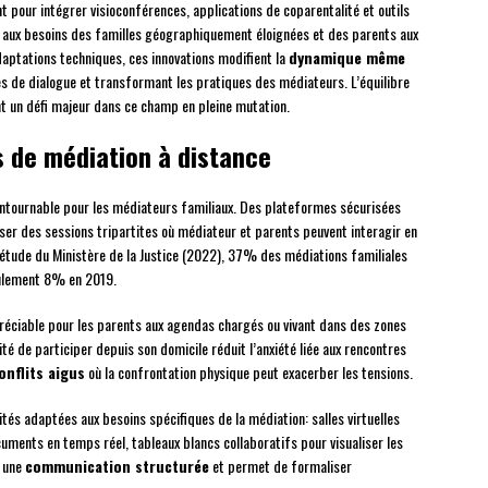
t pour intégrer visioconférences, applications de coparentalité et outils
aux besoins des familles géographiquement éloignées et des parents aux
aptations techniques, ces innovations modifient la
dynamique même
 de dialogue et transformant les pratiques des médiateurs. L’équilibre
t un défi majeur dans ce champ en pleine mutation.
 de médiation à distance
ontournable pour les médiateurs familiaux. Des plateformes sécurisées
r des sessions tripartites où médiateur et parents peuvent interagir en
étude du Ministère de la Justice (2022), 37% des médiations familiales
eulement 8% en 2019.
éciable pour les parents aux agendas chargés ou vivant dans des zones
ité de participer depuis son domicile réduit l’anxiété liée aux rencontres
onflits aigus
où la confrontation physique peut exacerber les tensions.
tés adaptées aux besoins spécifiques de la médiation: salles virtuelles
ments en temps réel, tableaux blancs collaboratifs pour visualiser les
e une
communication structurée
et permet de formaliser