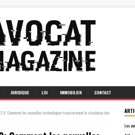
JURIDIQUE
LOI
IMMOBILIER
CONTACT
ARTI
 2.0: Comment les nouvelles technologies transforment la résolution des
Les av