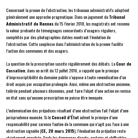
Concernant la preuve de l’obstruction, les tribunaux administratifs adoptent
généralement une approche pragmatique. Dans un jugement du
Tribunal
Administratif de Rennes
du 15 février 2018, les magistrats ont reconnu
la valeur probante de témoignages concordants d’usagers réguliers,
complétés par des photographies datées montrant l’évolution de
l’obstruction. Cette souplesse dans l’administration de la preuve facilite
l’action des communes et des usagers.
La question de la prescription suscite régulièrement des débats. La
Cour de
Cassation
, dans un arrêt du 12 juillet 2016, a rappelé que le principe
d’imprescriptibilité du domaine public s’oppose à toute revendication d’un
droit acquis par occupation prolongée. Ainsi, même une obstruction ancienne,
tolérée pendant plusieurs décennies, peut faire l’objet d’une action en remise
en état sans qu’aucune prescription ne puisse être invoquée.
L’indemnisation des préjudices résultant d’une obstruction fait l’objet d’une
jurisprudence nuancée. Si le
Conseil d’État
admet le principe d’une
responsabilité pour carence fautive de la commune qui n’agit pas face à une
obstruction signalée (
CE, 20 mars 2015
), l’évaluation du préjudice reste
strictement encadrée. Seuls les dommages directs, certains et chiffrables