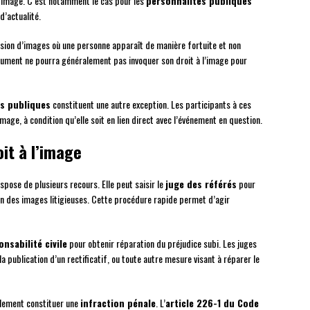
 l’image. C’est notamment le cas pour les
personnalités publiques
d’actualité.
sion d’images où une personne apparaît de manière fortuite et non
nument ne pourra généralement pas invoquer son droit à l’image pour
s publiques
constituent une autre exception. Les participants à ces
mage, à condition qu’elle soit en lien direct avec l’événement en question.
oit à l’image
ispose de plusieurs recours. Elle peut saisir le
juge des référés
pour
sion des images litigieuses. Cette procédure rapide permet d’agir
onsabilité civile
pour obtenir réparation du préjudice subi. Les juges
 la publication d’un rectificatif, ou toute autre mesure visant à réparer le
galement constituer une
infraction pénale
. L’
article 226-1 du Code