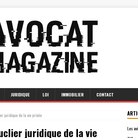
JURIDIQUE
LOI
IMMOBILIER
CONTACT
ARTI
ier juridique de la vie privée
Les av
uclier juridique de la vie