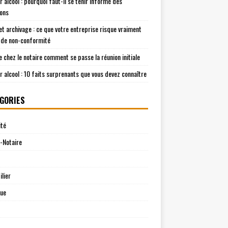
r alcool : pourquoi faut-il se tenir informé des
ions
t archivage : ce que votre entreprise risque vraiment
 de non-conformité
e chez le notaire comment se passe la réunion initiale
r alcool : 10 faits surprenants que vous devez connaître
GORIES
ité
-Notaire
lier
que