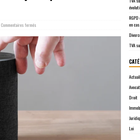
TVA su
évolut
RGPD e
en cas
Commentaires fermés
Divorc
TVA su
CATÉ
Actual
Avocat
Droit
Immobi
Juridi
Loi