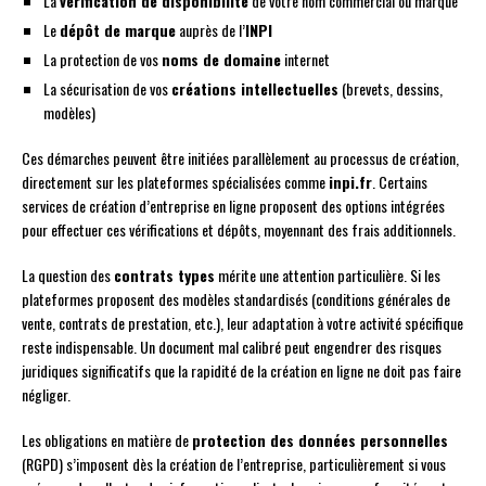
La
vérification de disponibilité
de votre nom commercial ou marque
Le
dépôt de marque
auprès de l’
INPI
La protection de vos
noms de domaine
internet
La sécurisation de vos
créations intellectuelles
(brevets, dessins,
modèles)
Ces démarches peuvent être initiées parallèlement au processus de création,
directement sur les plateformes spécialisées comme
inpi.fr
. Certains
services de création d’entreprise en ligne proposent des options intégrées
pour effectuer ces vérifications et dépôts, moyennant des frais additionnels.
La question des
contrats types
mérite une attention particulière. Si les
plateformes proposent des modèles standardisés (conditions générales de
vente, contrats de prestation, etc.), leur adaptation à votre activité spécifique
reste indispensable. Un document mal calibré peut engendrer des risques
juridiques significatifs que la rapidité de la création en ligne ne doit pas faire
négliger.
Les obligations en matière de
protection des données personnelles
(RGPD) s’imposent dès la création de l’entreprise, particulièrement si vous